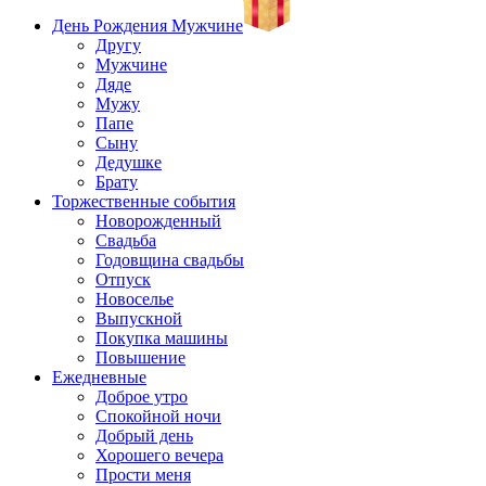
День Рождения Мужчине
Другу
Мужчине
Дяде
Мужу
Папе
Сыну
Дедушке
Брату
Торжественные события
Новорожденный
Свадьба
Годовщина свадьбы
Отпуск
Новоселье
Выпускной
Покупка машины
Повышение
Ежедневные
Доброе утро
Спокойной ночи
Добрый день
Хорошего вечера
Прости меня