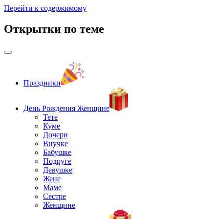
Перейти к содержимому
Открытки по теме
Праздники
День Рождения Женщине
Тете
Куме
Дочери
Внучке
Бабушке
Подруге
Девушке
Жене
Маме
Сестре
Женщине