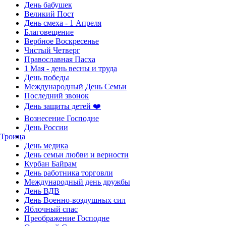
День бабушек
Великий Пост
День смеха - 1 Апреля
Благовещение
Вербное Воскресенье
Чистый Четверг
Православная Пасха
1 Мая - день весны и труда
День победы
Международный День Семьи
Последний звонок
День защиты детей ❤️
Вознесение Господне
День России
Троица
День медика
День семьи любви и верности
Курбан Байрам
День работника торговли
Международный день дружбы
День ВДВ
День Военно-воздушных сил
Яблочный спас
Преображение Господне