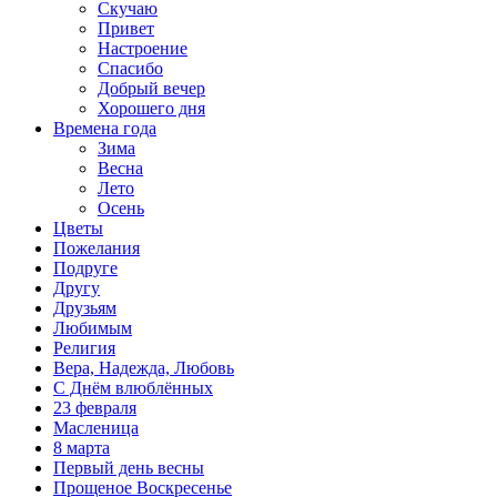
Скучаю
Привет
Настроение
Спасибо
Добрый вечер
Хорошего дня
Времена года
Зима
Весна
Лето
Осень
Цветы
Пожелания
Подруге
Другу
Друзьям
Любимым
Религия
Вера, Надежда, Любовь
С Днём влюблённых
23 февраля
Масленица
8 марта
Первый день весны
Прощеное Воскресенье