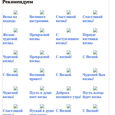
Рекомендуем
Весна на
Весеннего
Счастливой
Счастливой
подходе.
настроения.
весны!
весны!
Желаю
Прекрасной
С
Первые
чудесной
весны.
наступлением
вестники
весны.
весны!
весны
Чудесной
Прекрасной
С весной!
С Весной
весны!
весны.
С Весной.
Весенний
С Весной.
Чудесной Вам
привет!
весны!
Чудесной
Пусть в душе
Доброго
Пусть всегда
весны!
поет весна
весеннего утра!
будет весна.
Счастливой
Пускай в душе
С Весной
С Весной!
весны!
поет весна