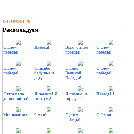
ОТПРАВИТЬ
Рекомендуем
С днем
Победа!
Всех- с днем
С днем
победы!
победы!
победы!
С днем
Спасибо
С днем
С днем
победы!
бабушке и
Великой
победы!
деду!
Победы!
Отгремела
Я помню! Я
Я помню, я
Победа!!!
давно война!
горжусь!
горжусь!
Мы помним…
9 мая!
С днем
С 9 мая.
победы!