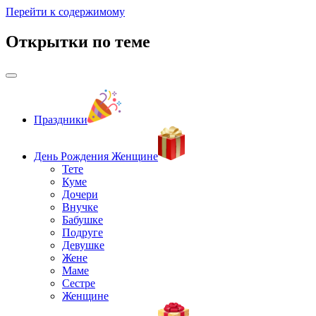
Перейти к содержимому
Открытки по теме
Праздники
День Рождения Женщине
Тете
Куме
Дочери
Внучке
Бабушке
Подруге
Девушке
Жене
Маме
Сестре
Женщине