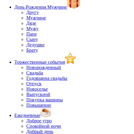
День Рождения Мужчине
Другу
Мужчине
Дяде
Мужу
Папе
Сыну
Дедушке
Брату
Торжественные события
Новорожденный
Свадьба
Годовщина свадьбы
Отпуск
Новоселье
Выпускной
Покупка машины
Повышение
Ежедневные
Доброе утро
Спокойной ночи
Добрый день