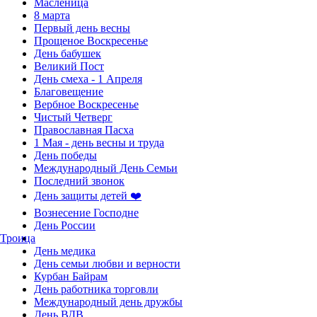
Масленица
8 марта
Первый день весны
Прощеное Воскресенье
День бабушек
Великий Пост
День смеха - 1 Апреля
Благовещение
Вербное Воскресенье
Чистый Четверг
Православная Пасха
1 Мая - день весны и труда
День победы
Международный День Семьи
Последний звонок
День защиты детей ❤️
Вознесение Господне
День России
Троица
День медика
День семьи любви и верности
Курбан Байрам
День работника торговли
Международный день дружбы
День ВДВ