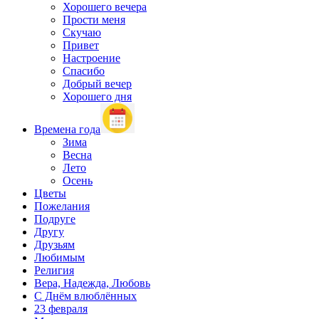
Хорошего вечера
Прости меня
Скучаю
Привет
Настроение
Спасибо
Добрый вечер
Хорошего дня
Времена года
Зима
Весна
Лето
Осень
Цветы
Пожелания
Подруге
Другу
Друзьям
Любимым
Религия
Вера, Надежда, Любовь
С Днём влюблённых
23 февраля