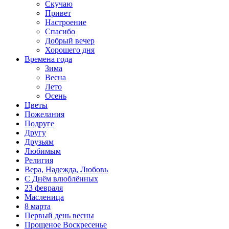
Скучаю
Привет
Настроение
Спасибо
Добрый вечер
Хорошего дня
Времена года
Зима
Весна
Лето
Осень
Цветы
Пожелания
Подруге
Другу
Друзьям
Любимым
Религия
Вера, Надежда, Любовь
С Днём влюблённых
23 февраля
Масленица
8 марта
Первый день весны
Прощеное Воскресенье