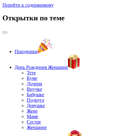
Перейти к содержимому
Открытки по теме
Праздники
День Рождения Женщине
Тете
Куме
Дочери
Внучке
Бабушке
Подруге
Девушке
Жене
Маме
Сестре
Женщине