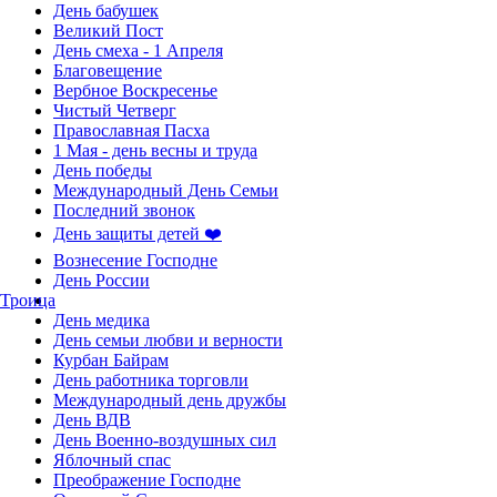
День бабушек
Великий Пост
День смеха - 1 Апреля
Благовещение
Вербное Воскресенье
Чистый Четверг
Православная Пасха
1 Мая - день весны и труда
День победы
Международный День Семьи
Последний звонок
День защиты детей ❤️
Вознесение Господне
День России
Троица
День медика
День семьи любви и верности
Курбан Байрам
День работника торговли
Международный день дружбы
День ВДВ
День Военно-воздушных сил
Яблочный спас
Преображение Господне