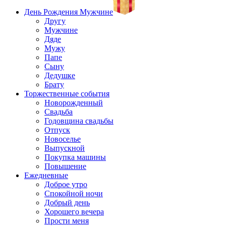
День Рождения Мужчине
Другу
Мужчине
Дяде
Мужу
Папе
Сыну
Дедушке
Брату
Торжественные события
Новорожденный
Свадьба
Годовщина свадьбы
Отпуск
Новоселье
Выпускной
Покупка машины
Повышение
Ежедневные
Доброе утро
Спокойной ночи
Добрый день
Хорошего вечера
Прости меня