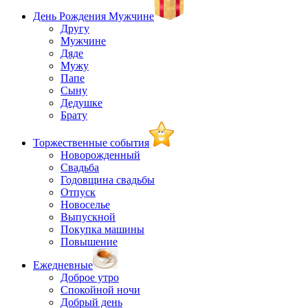
День Рождения Мужчине
Другу
Мужчине
Дяде
Мужу
Папе
Сыну
Дедушке
Брату
Торжественные события
Новорожденный
Свадьба
Годовщина свадьбы
Отпуск
Новоселье
Выпускной
Покупка машины
Повышение
Ежедневные
Доброе утро
Спокойной ночи
Добрый день