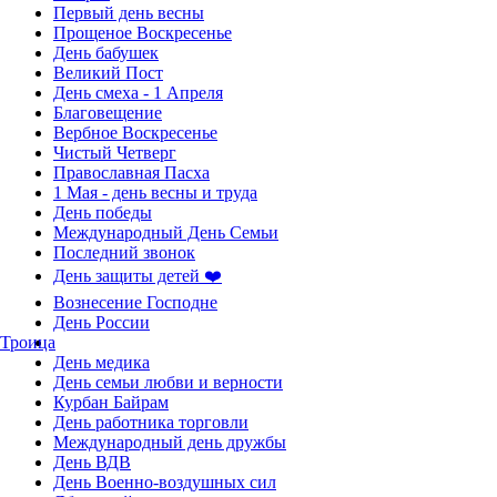
Первый день весны
Прощеное Воскресенье
День бабушек
Великий Пост
День смеха - 1 Апреля
Благовещение
Вербное Воскресенье
Чистый Четверг
Православная Пасха
1 Мая - день весны и труда
День победы
Международный День Семьи
Последний звонок
День защиты детей ❤️
Вознесение Господне
День России
Троица
День медика
День семьи любви и верности
Курбан Байрам
День работника торговли
Международный день дружбы
День ВДВ
День Военно-воздушных сил