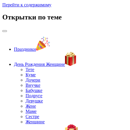
Перейти к содержимому
Открытки по теме
Праздники
День Рождения Женщине
Тете
Куме
Дочери
Внучке
Бабушке
Подруге
Девушке
Жене
Маме
Сестре
Женщине