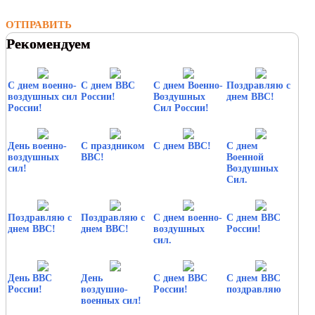
ОТПРАВИТЬ
Рекомендуем
С днем военно-
С днем ВВС
С днем Военно-
Поздравляю с
воздушных сил
России!
Воздушных
днем ВВС!
России!
Сил России!
День военно-
С праздником
С днем ВВС!
С днем
воздушных
ВВС!
Военной
сил!
Воздушных
Сил.
Поздравляю с
Поздравляю с
С днем военно-
С днем ВВС
днем ВВС!
днем ВВС!
воздушных
России!
сил.
День ВВС
День
С днем ВВС
С днем ВВС
России!
воздушно-
России!
поздравляю
военных сил!