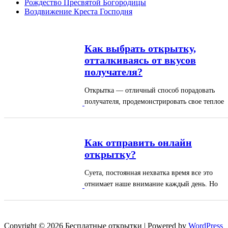
Рождество Пресвятой Богородицы
Воздвижение Креста Господня
Как выбрать открытку,
отталкиваясь от вкусов
получателя?
Открытка — отличный способ порадовать
получателя, продемонстрировать свое теплое
отношение и значимость получателя в ваших
глазах. На нашем сайте представлен каталог
открыток на любое событие и без повода. Он
Как отправить онлайн
отличаются дизайном, стилем и содержанием
открытку?
пожеланий....
Суета, постоянная нехватка время все это
отнимает наше внимание каждый день. Но
внимание — самый дорогой ресурс, который
ценит каждый. Чтобы не терять возможности
поддержать дружбу, поздравить с праздником
Copyright © 2026 Бесплатные открытки | Powered by
WordPress