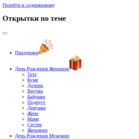
Перейти к содержимому
Открытки по теме
Праздники
День Рождения Женщине
Тете
Куме
Дочери
Внучке
Бабушке
Подруге
Девушке
Жене
Маме
Сестре
Женщине
День Рождения Мужчине