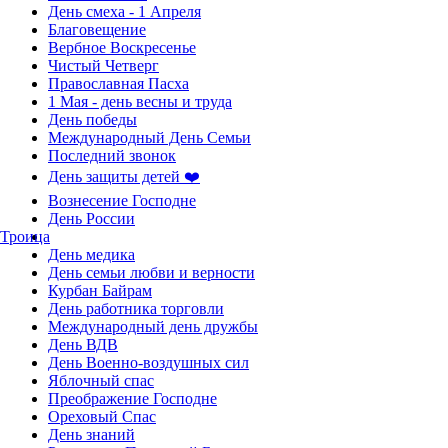
День смеха - 1 Апреля
Благовещение
Вербное Воскресенье
Чистый Четверг
Православная Пасха
1 Мая - день весны и труда
День победы
Международный День Семьи
Последний звонок
День защиты детей ❤️
Вознесение Господне
День России
Троица
День медика
День семьи любви и верности
Курбан Байрам
День работника торговли
Международный день дружбы
День ВДВ
День Военно-воздушных сил
Яблочный спас
Преображение Господне
Ореховый Спас
День знаний