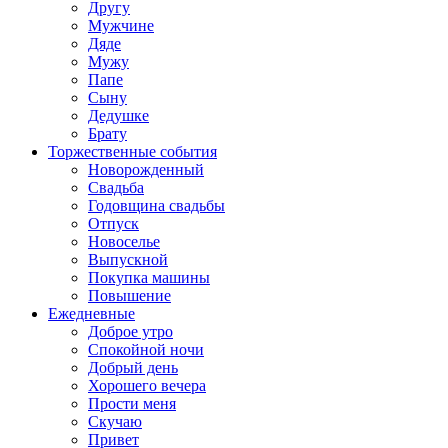
Другу
Мужчине
Дяде
Мужу
Папе
Сыну
Дедушке
Брату
Торжественные события
Новорожденный
Свадьба
Годовщина свадьбы
Отпуск
Новоселье
Выпускной
Покупка машины
Повышение
Ежедневные
Доброе утро
Спокойной ночи
Добрый день
Хорошего вечера
Прости меня
Скучаю
Привет