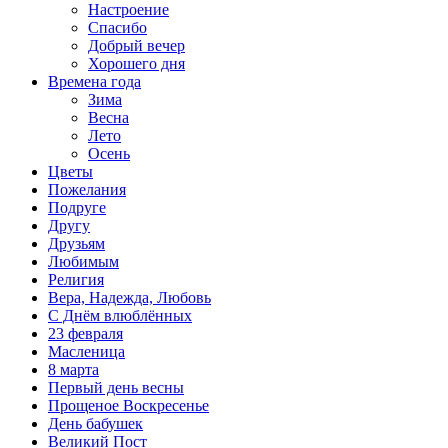
Настроение
Спасибо
Добрый вечер
Хорошего дня
Времена года
Зима
Весна
Лето
Осень
Цветы
Пожелания
Подруге
Другу
Друзьям
Любимым
Религия
Вера, Надежда, Любовь
С Днём влюблённых
23 февраля
Масленица
8 марта
Первый день весны
Прощеное Воскресенье
День бабушек
Великий Пост