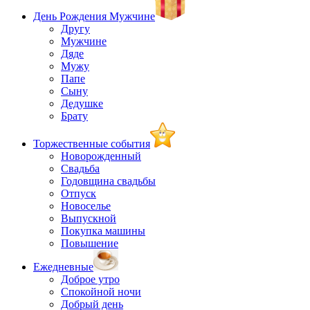
День Рождения Мужчине
Другу
Мужчине
Дяде
Мужу
Папе
Сыну
Дедушке
Брату
Торжественные события
Новорожденный
Свадьба
Годовщина свадьбы
Отпуск
Новоселье
Выпускной
Покупка машины
Повышение
Ежедневные
Доброе утро
Спокойной ночи
Добрый день