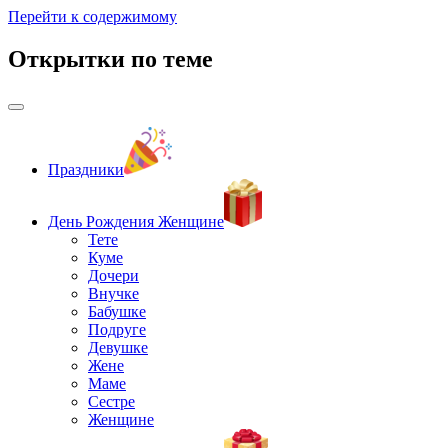
Перейти к содержимому
Открытки по теме
Праздники
День Рождения Женщине
Тете
Куме
Дочери
Внучке
Бабушке
Подруге
Девушке
Жене
Маме
Сестре
Женщине