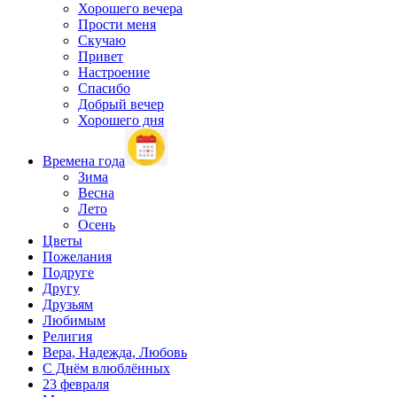
Хорошего вечера
Прости меня
Скучаю
Привет
Настроение
Спасибо
Добрый вечер
Хорошего дня
Времена года
Зима
Весна
Лето
Осень
Цветы
Пожелания
Подруге
Другу
Друзьям
Любимым
Религия
Вера, Надежда, Любовь
С Днём влюблённых
23 февраля