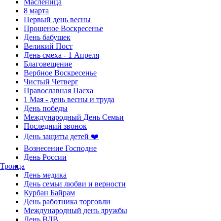
Масленица
8 марта
Первый день весны
Прощеное Воскресенье
День бабушек
Великий Пост
День смеха - 1 Апреля
Благовещение
Вербное Воскресенье
Чистый Четверг
Православная Пасха
1 Мая - день весны и труда
День победы
Международный День Семьи
Последний звонок
День защиты детей ❤️
Вознесение Господне
День России
Троица
День медика
День семьи любви и верности
Курбан Байрам
День работника торговли
Международный день дружбы
День ВДВ