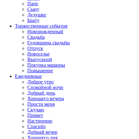
Папе
Сыну
Дедушке
Брату
Торжественные события
Новорожденный
Свадьба
Годовщина свадьбы
Отпуск
Новоселье
Выпускной
Покупка машины
Повышение
Ежедневные
Доброе утро
Спокойной ночи
Добрый день
Хорошего вечера
Прости меня
Скучаю
Привет
Настроение
Спасибо
Добрый вечер
Хорошего дня