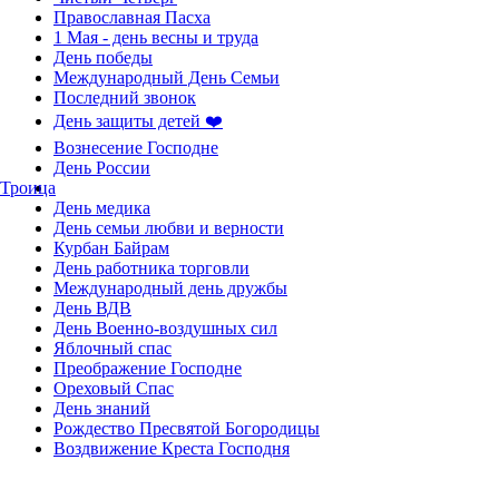
Православная Пасха
1 Мая - день весны и труда
День победы
Международный День Семьи
Последний звонок
День защиты детей ❤️
Вознесение Господне
День России
Троица
День медика
День семьи любви и верности
Курбан Байрам
День работника торговли
Международный день дружбы
День ВДВ
День Военно-воздушных сил
Яблочный спас
Преображение Господне
Ореховый Спас
День знаний
Рождество Пресвятой Богородицы
Воздвижение Креста Господня