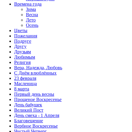
Времена года
Зима
Весна
Лето
Осень
Цветы
Пожелания
Подруге
Другу
Друзьям
Любимым
Религия
Вера, Надежда, Любовь
С Днём влюблённых
23 февраля
Масленица
8 марта
Первый день весны
Прощеное Воскресенье
День бабушек
Великий Пост
День смеха - 1 Апреля
Благовещение
Вербное Воскресенье
Чистый Четверг