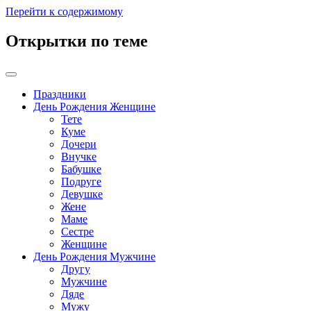
Перейти к содержимому
Открытки по теме
Праздники
День Рождения Женщине
Тете
Куме
Дочери
Внучке
Бабушке
Подруге
Девушке
Жене
Маме
Сестре
Женщине
День Рождения Мужчине
Другу
Мужчине
Дяде
Мужу