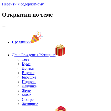
Перейти к содержимому
Открытки по теме
Праздники
День Рождения Женщине
Тете
Куме
Дочери
Внучке
Бабушке
Подруге
Девушке
Жене
Маме
Сестре
Женщине