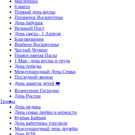
Масленица
8 марта
Первый день весны
Прощеное Воскресенье
День бабушек
Великий Пост
День смеха - 1 Апреля
Благовещение
Вербное Воскресенье
Чистый Четверг
Православная Пасха
1 Мая - день весны и труда
День победы
Международный День Семьи
Последний звонок
День защиты детей ❤️
Вознесение Господне
День России
Троица
День медика
День семьи любви и верности
Курбан Байрам
День работника торговли
Международный день дружбы
День ВДВ