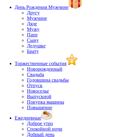
День Рождения Мужчине
Другу
Мужчине
Дяде
Мужу
Папе
Сыну
Дедушке
Брату
Торжественные события
Новорожденный
Свадьба
Годовщина свадьбы
Отпуск
Новоселье
Выпускной
Покупка машины
Повышение
Ежедневные
Доброе утро
Спокойной ночи
Добрый день