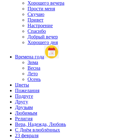
Хорошего вечера
Прости меня
Скучаю
Привет
Настроение
Спасибо
Добрый вечер
Хорошего дня
Времена года
Зима
Весна
Лето
Осень
Цветы
Пожелания
Подруге
Другу
Друзьям
Любимым
Религия
Вера, Надежда, Любовь
С Днём влюблённых
23 февраля