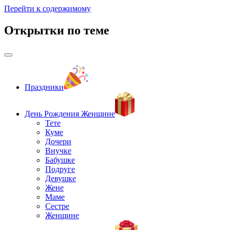
Перейти к содержимому
Открытки по теме
Праздники
День Рождения Женщине
Тете
Куме
Дочери
Внучке
Бабушке
Подруге
Девушке
Жене
Маме
Сестре
Женщине