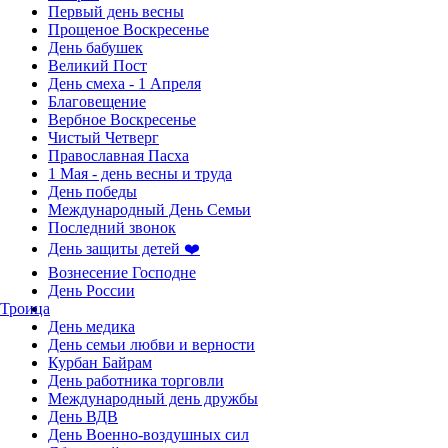
Первый день весны
Прощеное Воскресенье
День бабушек
Великий Пост
День смеха - 1 Апреля
Благовещение
Вербное Воскресенье
Чистый Четверг
Православная Пасха
1 Мая - день весны и труда
День победы
Международный День Семьи
Последний звонок
День защиты детей ❤️
Вознесение Господне
День России
Троица
День медика
День семьи любви и верности
Курбан Байрам
День работника торговли
Международный день дружбы
День ВДВ
День Военно-воздушных сил