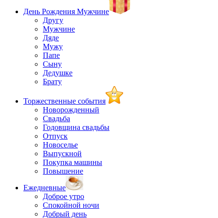
День Рождения Мужчине
Другу
Мужчине
Дяде
Мужу
Папе
Сыну
Дедушке
Брату
Торжественные события
Новорожденный
Свадьба
Годовщина свадьбы
Отпуск
Новоселье
Выпускной
Покупка машины
Повышение
Ежедневные
Доброе утро
Спокойной ночи
Добрый день