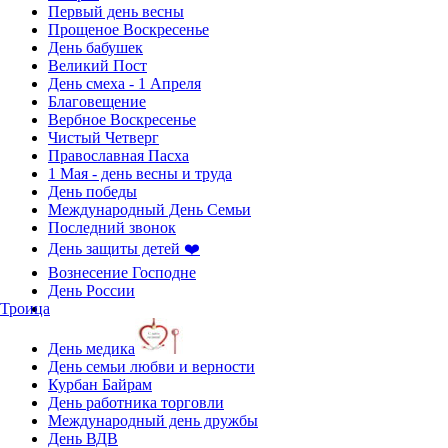
Первый день весны
Прощеное Воскресенье
День бабушек
Великий Пост
День смеха - 1 Апреля
Благовещение
Вербное Воскресенье
Чистый Четверг
Православная Пасха
1 Мая - день весны и труда
День победы
Международный День Семьи
Последний звонок
День защиты детей ❤️
Вознесение Господне
День России
Троица
День медика
День семьи любви и верности
Курбан Байрам
День работника торговли
Международный день дружбы
День ВДВ