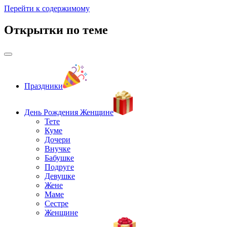
Перейти к содержимому
Открытки по теме
Праздники
День Рождения Женщине
Тете
Куме
Дочери
Внучке
Бабушке
Подруге
Девушке
Жене
Маме
Сестре
Женщине