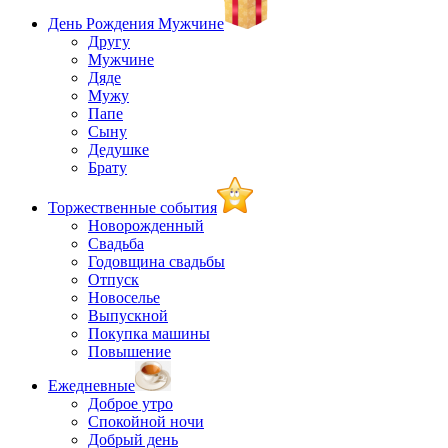
День Рождения Мужчине
Другу
Мужчине
Дяде
Мужу
Папе
Сыну
Дедушке
Брату
Торжественные события
Новорожденный
Свадьба
Годовщина свадьбы
Отпуск
Новоселье
Выпускной
Покупка машины
Повышение
Ежедневные
Доброе утро
Спокойной ночи
Добрый день