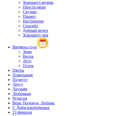
Хорошего вечера
Прости меня
Скучаю
Привет
Настроение
Спасибо
Добрый вечер
Хорошего дня
Времена года
Зима
Весна
Лето
Осень
Цветы
Пожелания
Подруге
Другу
Друзьям
Любимым
Религия
Вера, Надежда, Любовь
С Днём влюблённых
23 февраля