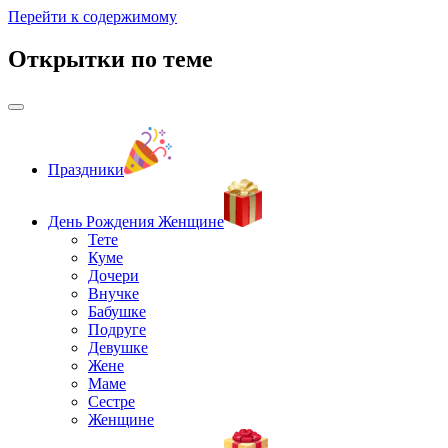
Перейти к содержимому
Открытки по теме
Праздники
День Рождения Женщине
Тете
Куме
Дочери
Внучке
Бабушке
Подруге
Девушке
Жене
Маме
Сестре
Женщине