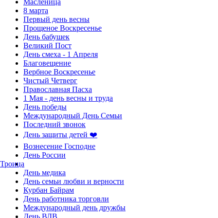
Масленица
8 марта
Первый день весны
Прощеное Воскресенье
День бабушек
Великий Пост
День смеха - 1 Апреля
Благовещение
Вербное Воскресенье
Чистый Четверг
Православная Пасха
1 Мая - день весны и труда
День победы
Международный День Семьи
Последний звонок
День защиты детей ❤️
Вознесение Господне
День России
Троица
День медика
День семьи любви и верности
Курбан Байрам
День работника торговли
Международный день дружбы
День ВДВ