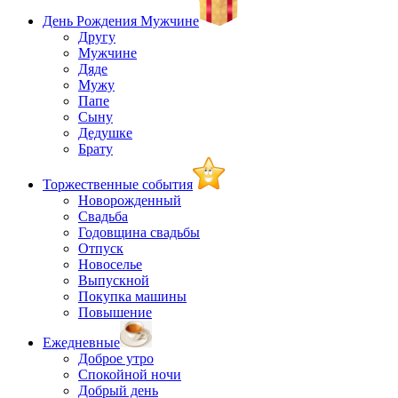
День Рождения Мужчине
Другу
Мужчине
Дяде
Мужу
Папе
Сыну
Дедушке
Брату
Торжественные события
Новорожденный
Свадьба
Годовщина свадьбы
Отпуск
Новоселье
Выпускной
Покупка машины
Повышение
Ежедневные
Доброе утро
Спокойной ночи
Добрый день