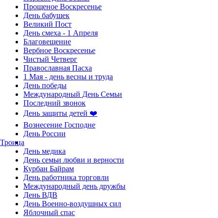
Прощеное Воскресенье
День бабушек
Великий Пост
День смеха - 1 Апреля
Благовещение
Вербное Воскресенье
Чистый Четверг
Православная Пасха
1 Мая - день весны и труда
День победы
Международный День Семьи
Последний звонок
День защиты детей ❤️
Вознесение Господне
День России
Троица
День медика
День семьи любви и верности
Курбан Байрам
День работника торговли
Международный день дружбы
День ВДВ
День Военно-воздушных сил
Яблочный спас