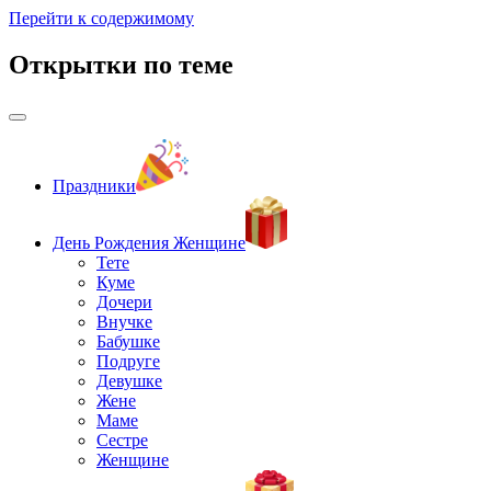
Перейти к содержимому
Открытки по теме
Праздники
День Рождения Женщине
Тете
Куме
Дочери
Внучке
Бабушке
Подруге
Девушке
Жене
Маме
Сестре
Женщине