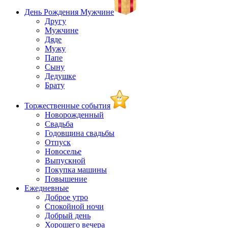
День Рождения Мужчине
Другу
Мужчине
Дяде
Мужу
Папе
Сыну
Дедушке
Брату
Торжественные события
Новорожденный
Свадьба
Годовщина свадьбы
Отпуск
Новоселье
Выпускной
Покупка машины
Повышение
Ежедневные
Доброе утро
Спокойной ночи
Добрый день
Хорошего вечера