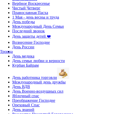
Вербное Воскресенье
Чистый Четверг
Православная Пасха
1 Мая - день весны и труда
День победы
Международный День Семьи
Последний звонок
День защиты детей ❤️
Вознесение Господне
День России
Троица
День медика
День семьи любви и верности
Курбан Байрам
День работника торговли
Международный день дружбы
День ВДВ
День Военно-воздушных сил
Яблочный спас
Преображение Господне
Ореховый Спас
День знаний