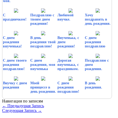
моя.
С
Поздравляю с
Любимой
Хочу
праздничком!
твоим днем
внучке.
поздравить в
рождения!
день рождения.
С днем
В день
Внученька, с
С днем
рождения
рождения твой
днем
рождения
внученька!
поздравляю!
рождения!
поздравляю
С днем твоего
С днем
Дорогая
Поздравляю с
рождения
рождения, моя
внученька, с
днем
поздравляю!
внученька
праздником.
рождения.
Внучку с днем
Моей
С днем
В день
рождения
принцессе в
рождения
рождения.
день рождения.
поздравляю!
Навигация по записям
←
Предыдущая Запись
Следующая Запись
→