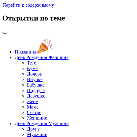
Перейти к содержимому
Открытки по теме
Праздники
День Рождения Женщине
Тете
Куме
Дочери
Внучке
Бабушке
Подруге
Девушке
Жене
Маме
Сестре
Женщине
День Рождения Мужчине
Другу
Мужчине