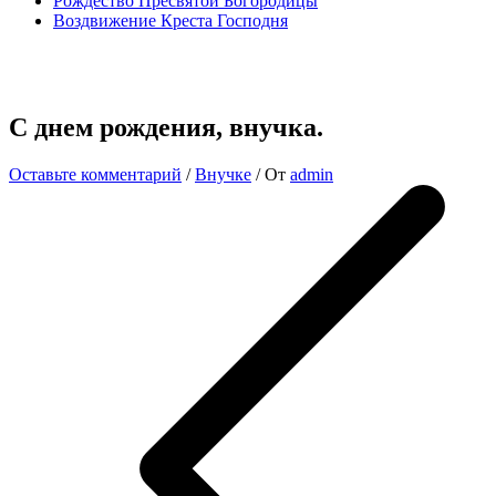
Рождество Пресвятой Богородицы
Воздвижение Креста Господня
С днем рождения, внучка.
Оставьте комментарий
/
Внучке
/ От
admin