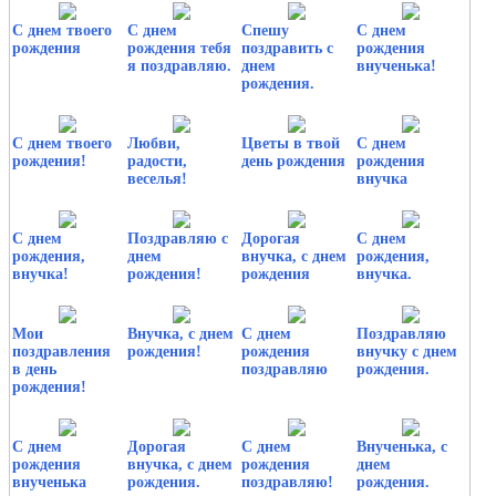
С днем твоего
С днем
Спешу
С днем
рождения
рождения тебя
поздравить с
рождения
я поздравляю.
днем
внученька!
рождения.
С днем твоего
Любви,
Цветы в твой
С днем
рождения!
радости,
день рождения
рождения
веселья!
внучка
С днем
Поздравляю с
Дорогая
С днем
рождения,
днем
внучка, с днем
рождения,
внучка!
рождения!
рождения
внучка.
Мои
Внучка, с днем
С днем
Поздравляю
поздравления
рождения!
рождения
внучку с днем
в день
поздравляю
рождения.
рождения!
С днем
Дорогая
С днем
Внученька, с
рождения
внучка, с днем
рождения
днем
внученька
рождения.
поздравляю!
рождения.