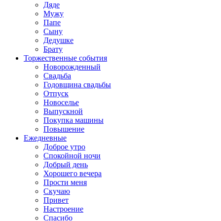
Дяде
Мужу
Папе
Сыну
Дедушке
Брату
Торжественные события
Новорожденный
Свадьба
Годовщина свадьбы
Отпуск
Новоселье
Выпускной
Покупка машины
Повышение
Ежедневные
Доброе утро
Спокойной ночи
Добрый день
Хорошего вечера
Прости меня
Скучаю
Привет
Настроение
Спасибо