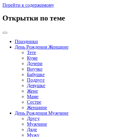
Перейти к содержимому
Открытки по теме
Праздники
День Рождения Женщине
Тете
Куме
Дочери
Внучке
Бабушке
Подруге
Девушке
Жене
Маме
Сестре
Женщине
День Рождения Мужчине
Другу
Мужчине
Дяде
Мужу