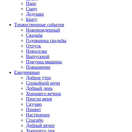
Папе
Сыну
Дедушке
Брату
Торжественные события
Новорожденный
Свадьба
Годовщина свадьбы
Отпуск
Новоселье
Выпускной
Покупка машины
Повышение
Ежедневные
Доброе утро
Спокойной ночи
Добрый день
Хорошего вечера
Прости меня
Скучаю
Привет
Настроение
Спасибо
Добрый вечер
Хорошего дня