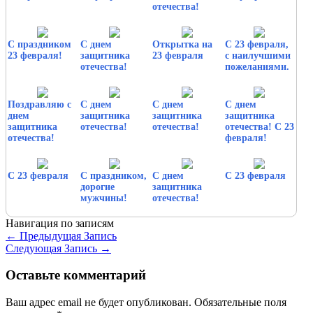
отечества!
С праздником
С днем
Открытка на
С 23 февраля,
23 февраля!
защитника
23 февраля
с наилучшими
отечества!
пожеланиями.
Поздравляю с
С днем
С днем
С днем
днем
защитника
защитника
защитника
защитника
отечества!
отечества!
отечества! С 23
отечества!
февраля!
С 23 февраля
С праздником,
С днем
С 23 февраля
дорогие
защитника
мужчины!
отечества!
Навигация по записям
←
Предыдущая Запись
Следующая Запись
→
Оставьте комментарий
Ваш адрес email не будет опубликован.
Обязательные поля