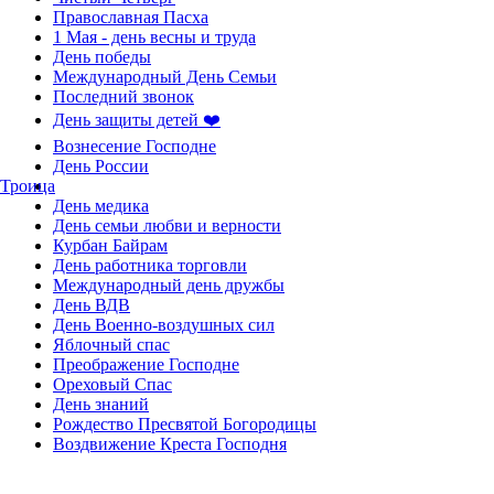
Православная Пасха
1 Мая - день весны и труда
День победы
Международный День Семьи
Последний звонок
День защиты детей ❤️
Вознесение Господне
День России
Троица
День медика
День семьи любви и верности
Курбан Байрам
День работника торговли
Международный день дружбы
День ВДВ
День Военно-воздушных сил
Яблочный спас
Преображение Господне
Ореховый Спас
День знаний
Рождество Пресвятой Богородицы
Воздвижение Креста Господня