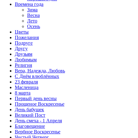
Времена года
Зима
Весна
Лето
Осень
Цветы
Пожелания
Подруге
Другу
Друзьям
Любимым
Религия
Вера, Надежда, Любовь
С Днём влюблённых
23 февраля
Масленица
8 марта
Первый день весны
Прощеное Воскресенье
День бабушек
Великий Пост
День смеха - 1 Апреля
Благовещение
Вербное Воскресенье
Чистый Четверг