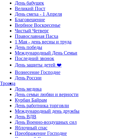
День бабушек
Великий Пост
День смеха - 1 Апреля
Благовещение
Вербное Воскресенье
Чистый Четверг
Православная Пасха
1 Мая - день весны и труда
День победы
Международный День Семьи
Последний звонок
День защиты детей ❤️
Вознесение Господне
День России
Троица
День медика
День семьи любви и верности
Курбан Байрам
День работника торговли
Международный день дружбы
День ВДВ
День Военно-воздушных сил
Яблочный спас
Преображение Господне