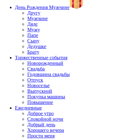
День Рождения Мужчине
Другу
Мужчине
Дяде
Мужу
Папе
Сыну
Дедушке
Брату
Торжественные события
Новорожденный
Свадьба
Годовщина свадьбы
Отпуск
Новоселье
Выпускной
Покупка машины
Повышение
Ежедневные
Доброе утро
Спокойной ночи
Добрый день
Хорошего вечера
Прости меня