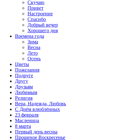
Скучаю
Привет
Настроение
Спасибо
Добрый вечер
Хорошего дня
Времена года
Зима
Весна
Лето
Осень
Цветы
Пожелания
Подруге
Другу
Друзьям
Любимым
Религия
Вера, Надежда, Любовь
С Днём влюблённых
23 февраля
Масленица
8 марта
Первый день весны
Прощеное Воскресенье