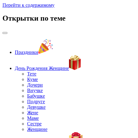
Перейти к содержимому
Открытки по теме
Праздники
День Рождения Женщине
Тете
Куме
Дочери
Внучке
Бабушке
Подруге
Девушке
Жене
Маме
Сестре
Женщине