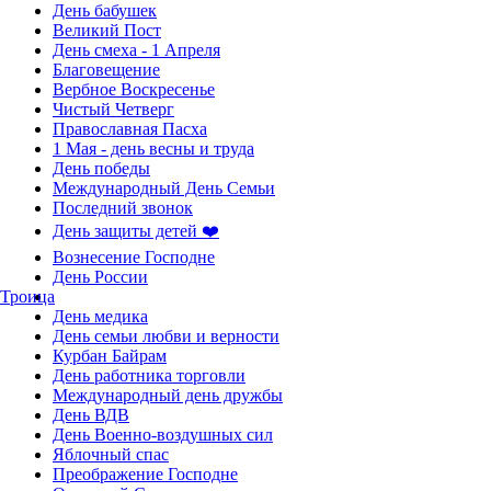
День бабушек
Великий Пост
День смеха - 1 Апреля
Благовещение
Вербное Воскресенье
Чистый Четверг
Православная Пасха
1 Мая - день весны и труда
День победы
Международный День Семьи
Последний звонок
День защиты детей ❤️
Вознесение Господне
День России
Троица
День медика
День семьи любви и верности
Курбан Байрам
День работника торговли
Международный день дружбы
День ВДВ
День Военно-воздушных сил
Яблочный спас
Преображение Господне