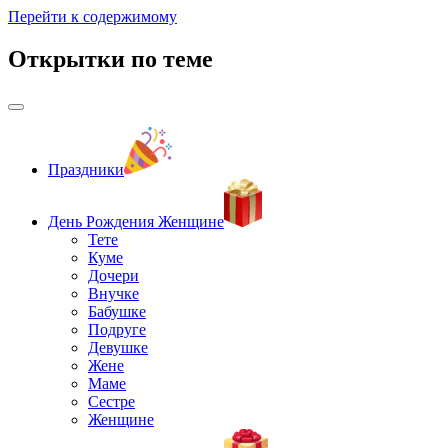
Перейти к содержимому
Открытки по теме
Праздники
День Рождения Женщине
Тете
Куме
Дочери
Внучке
Бабушке
Подруге
Девушке
Жене
Маме
Сестре
Женщине