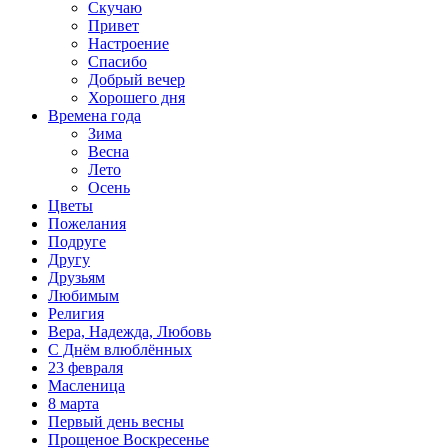
Скучаю
Привет
Настроение
Спасибо
Добрый вечер
Хорошего дня
Времена года
Зима
Весна
Лето
Осень
Цветы
Пожелания
Подруге
Другу
Друзьям
Любимым
Религия
Вера, Надежда, Любовь
С Днём влюблённых
23 февраля
Масленица
8 марта
Первый день весны
Прощеное Воскресенье