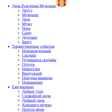
День Рождения Мужчине
Другу
Мужчине
Дяде
Мужу
Папе
Сыну
Дедушке
Брату
Торжественные события
Новорожденный
Свадьба
Годовщина свадьбы
Отпуск
Новоселье
Выпускной
Покупка машины
Повышение
Ежедневные
Доброе утро
Спокойной ночи
Добрый день
Хорошего вечера
Прости меня