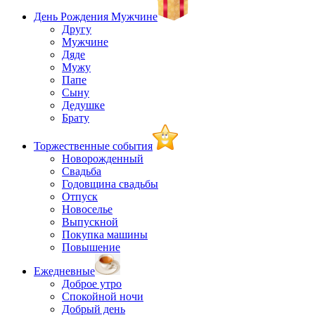
День Рождения Мужчине
Другу
Мужчине
Дяде
Мужу
Папе
Сыну
Дедушке
Брату
Торжественные события
Новорожденный
Свадьба
Годовщина свадьбы
Отпуск
Новоселье
Выпускной
Покупка машины
Повышение
Ежедневные
Доброе утро
Спокойной ночи
Добрый день