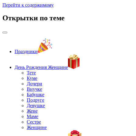
Перейти к содержимому
Открытки по теме
Праздники
День Рождения Женщине
Тете
Куме
Дочери
Внучке
Бабушке
Подруге
Девушке
Жене
Маме
Сестре
Женщине