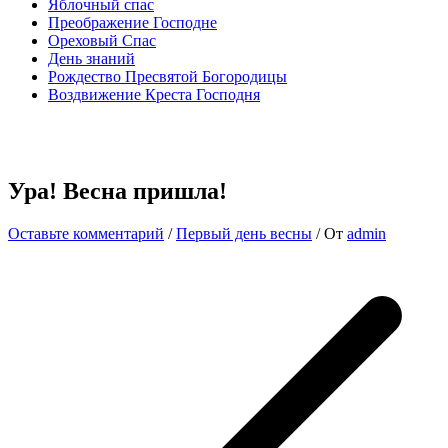
Яблочный спас
Преображение Господне
Ореховый Спас
День знаний
Рождество Пресвятой Богородицы
Воздвижение Креста Господня
Ура! Весна пришла!
Оставьте комментарий
/
Первый день весны
/ От
admin