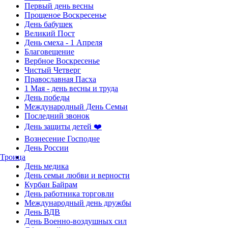
Первый день весны
Прощеное Воскресенье
День бабушек
Великий Пост
День смеха - 1 Апреля
Благовещение
Вербное Воскресенье
Чистый Четверг
Православная Пасха
1 Мая - день весны и труда
День победы
Международный День Семьи
Последний звонок
День защиты детей ❤️
Вознесение Господне
День России
Троица
День медика
День семьи любви и верности
Курбан Байрам
День работника торговли
Международный день дружбы
День ВДВ
День Военно-воздушных сил