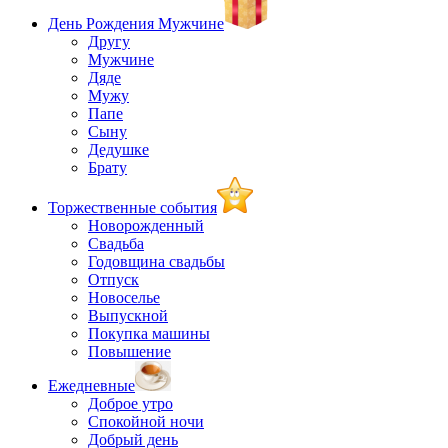
День Рождения Мужчине
Другу
Мужчине
Дяде
Мужу
Папе
Сыну
Дедушке
Брату
Торжественные события
Новорожденный
Свадьба
Годовщина свадьбы
Отпуск
Новоселье
Выпускной
Покупка машины
Повышение
Ежедневные
Доброе утро
Спокойной ночи
Добрый день