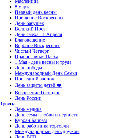
Масленица
8 марта
Первый день весны
Прощеное Воскресенье
День бабушек
Великий Пост
День смеха - 1 Апреля
Благовещение
Вербное Воскресенье
Чистый Четверг
Православная Пасха
1 Мая - день весны и труда
День победы
Международный День Семьи
Последний звонок
День защиты детей ❤️
Вознесение Господне
День России
Троица
День медика
День семьи любви и верности
Курбан Байрам
День работника торговли
Международный день дружбы
День ВДВ