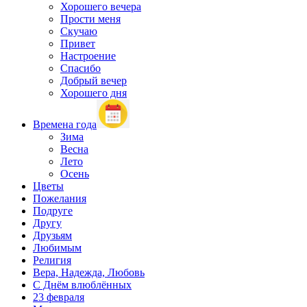
Хорошего вечера
Прости меня
Скучаю
Привет
Настроение
Спасибо
Добрый вечер
Хорошего дня
Времена года
Зима
Весна
Лето
Осень
Цветы
Пожелания
Подруге
Другу
Друзьям
Любимым
Религия
Вера, Надежда, Любовь
С Днём влюблённых
23 февраля