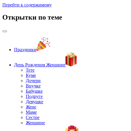
Перейти к содержимому
Открытки по теме
Праздники
День Рождения Женщине
Тете
Куме
Дочери
Внучке
Бабушке
Подруге
Девушке
Жене
Маме
Сестре
Женщине