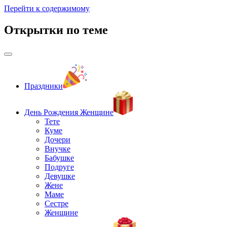
Перейти к содержимому
Открытки по теме
Праздники
День Рождения Женщине
Тете
Куме
Дочери
Внучке
Бабушке
Подруге
Девушке
Жене
Маме
Сестре
Женщине