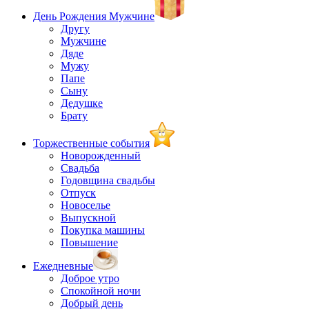
День Рождения Мужчине
Другу
Мужчине
Дяде
Мужу
Папе
Сыну
Дедушке
Брату
Торжественные события
Новорожденный
Свадьба
Годовщина свадьбы
Отпуск
Новоселье
Выпускной
Покупка машины
Повышение
Ежедневные
Доброе утро
Спокойной ночи
Добрый день