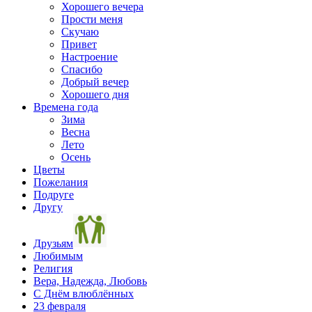
Хорошего вечера
Прости меня
Скучаю
Привет
Настроение
Спасибо
Добрый вечер
Хорошего дня
Времена года
Зима
Весна
Лето
Осень
Цветы
Пожелания
Подруге
Другу
Друзьям
Любимым
Религия
Вера, Надежда, Любовь
С Днём влюблённых
23 февраля