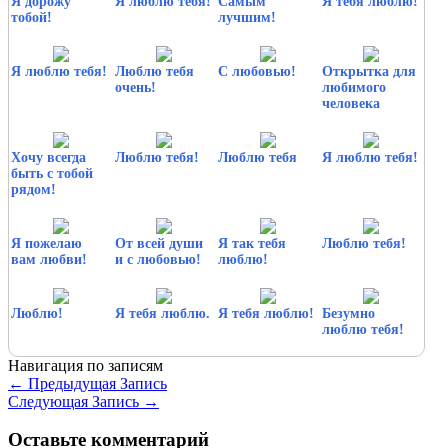
Я дорожу
Я люблю тебя!
Самым
Я тебя люблю!
тобой!
лучшим!
Я люблю тебя!
Люблю тебя
С любовью!
Открытка для
очень!
любимого
человека
Хочу всегда
Люблю тебя!
Люблю тебя
Я люблю тебя!
быть с тобой
рядом!
Я пожелаю
От всей души
Я так тебя
Люблю тебя!
вам любви!
и с любовью!
люблю!
Люблю!
Я тебя люблю.
Я тебя люблю!
Безумно
люблю тебя!
Навигация по записям
←
Предыдущая Запись
Следующая Запись
→
Оставьте комментарий