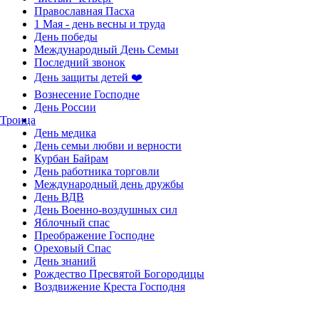
Православная Пасха
1 Мая - день весны и труда
День победы
Международный День Семьи
Последний звонок
День защиты детей ❤️
Вознесение Господне
День России
Троица
День медика
День семьи любви и верности
Курбан Байрам
День работника торговли
Международный день дружбы
День ВДВ
День Военно-воздушных сил
Яблочный спас
Преображение Господне
Ореховый Спас
День знаний
Рождество Пресвятой Богородицы
Воздвижение Креста Господня