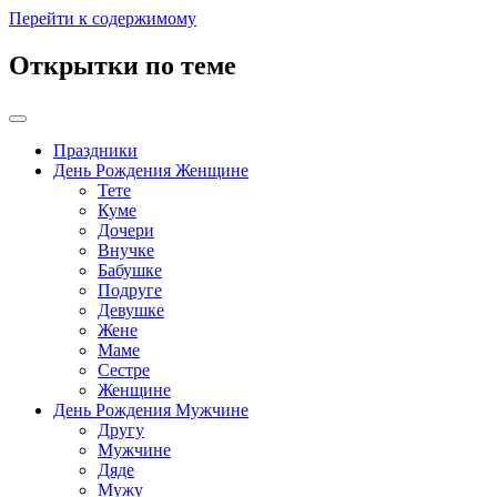
Перейти к содержимому
Открытки по теме
Праздники
День Рождения Женщине
Тете
Куме
Дочери
Внучке
Бабушке
Подруге
Девушке
Жене
Маме
Сестре
Женщине
День Рождения Мужчине
Другу
Мужчине
Дяде
Мужу