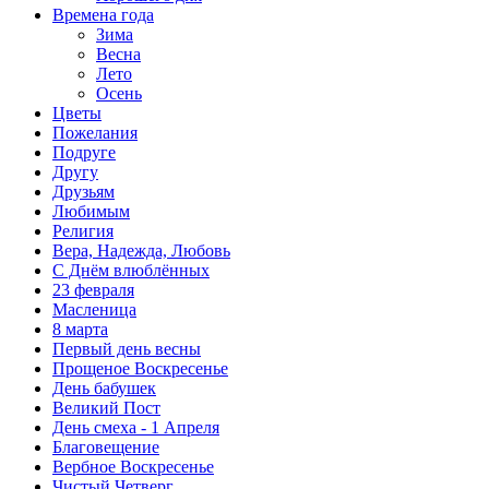
Времена года
Зима
Весна
Лето
Осень
Цветы
Пожелания
Подруге
Другу
Друзьям
Любимым
Религия
Вера, Надежда, Любовь
С Днём влюблённых
23 февраля
Масленица
8 марта
Первый день весны
Прощеное Воскресенье
День бабушек
Великий Пост
День смеха - 1 Апреля
Благовещение
Вербное Воскресенье
Чистый Четверг