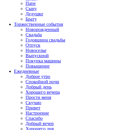
Папе
Сыну
Дедушке
Брату
Торжественные события
Новорожденный
Свадьба
Годовщина свадьбы
Отпуск
Новоселье
Выпускной
Покупка машины
Повышение
Ежедневные
Доброе утро
Спокойной ночи
Добрый день
Хорошего вечера
Прости меня
Скучаю
Привет
Настроение
Спасибо
Добрый вечер
Хорошего дня