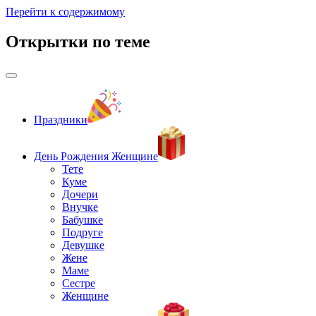
Перейти к содержимому
Открытки по теме
Праздники
День Рождения Женщине
Тете
Куме
Дочери
Внучке
Бабушке
Подруге
Девушке
Жене
Маме
Сестре
Женщине