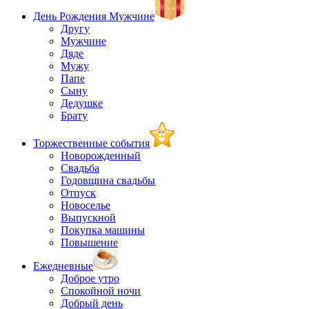
День Рождения Мужчине
Другу
Мужчине
Дяде
Мужу
Папе
Сыну
Дедушке
Брату
Торжественные события
Новорожденный
Свадьба
Годовщина свадьбы
Отпуск
Новоселье
Выпускной
Покупка машины
Повышение
Ежедневные
Доброе утро
Спокойной ночи
Добрый день