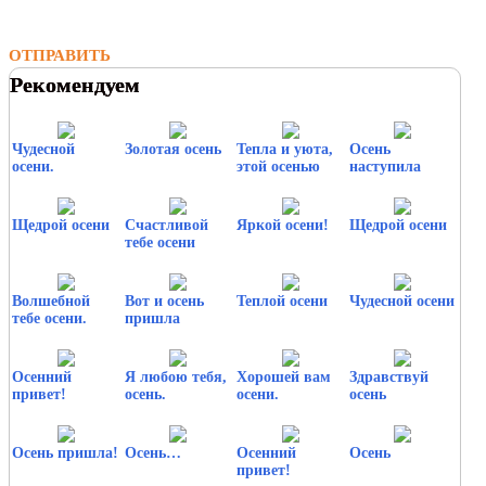
ОТПРАВИТЬ
Рекомендуем
Чудесной
Золотая осень
Тепла и уюта,
Осень
осени.
этой осенью
наступила
Щедрой осени
Счастливой
Яркой осени!
Щедрой осени
тебе осени
Волшебной
Вот и осень
Теплой осени
Чудесной осени
тебе осени.
пришла
Осенний
Я любою тебя,
Хорошей вам
Здравствуй
привет!
осень.
осени.
осень
Осень пришла!
Осень…
Осенний
Осень
привет!