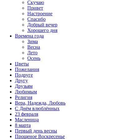
Скучаю
Привет
Настроение
Спасибо
Добрый вечер
Хорошего дня
Времена года
Зима
Весна
Лето
Осень
Цветы
Пожелания
Подруге
Другу
Друзьям
Любимым
Религия
Вера, Надежда, Любовь
С Днём влюблённых
23 февраля
Масленица
8 марта
Первый день весны
Прощеное Воскресенье