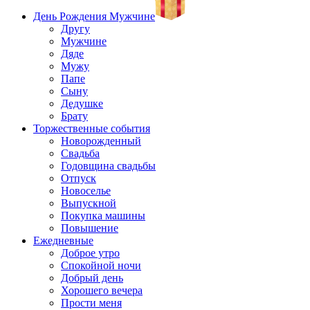
День Рождения Мужчине
Другу
Мужчине
Дяде
Мужу
Папе
Сыну
Дедушке
Брату
Торжественные события
Новорожденный
Свадьба
Годовщина свадьбы
Отпуск
Новоселье
Выпускной
Покупка машины
Повышение
Ежедневные
Доброе утро
Спокойной ночи
Добрый день
Хорошего вечера
Прости меня