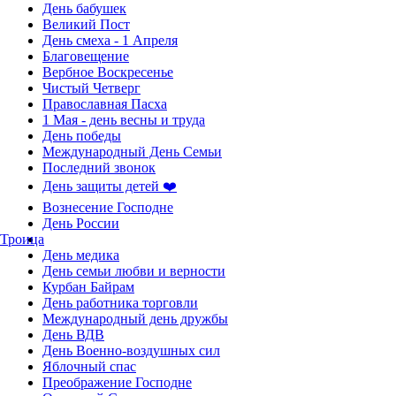
День бабушек
Великий Пост
День смеха - 1 Апреля
Благовещение
Вербное Воскресенье
Чистый Четверг
Православная Пасха
1 Мая - день весны и труда
День победы
Международный День Семьи
Последний звонок
День защиты детей ❤️
Вознесение Господне
День России
Троица
День медика
День семьи любви и верности
Курбан Байрам
День работника торговли
Международный день дружбы
День ВДВ
День Военно-воздушных сил
Яблочный спас
Преображение Господне