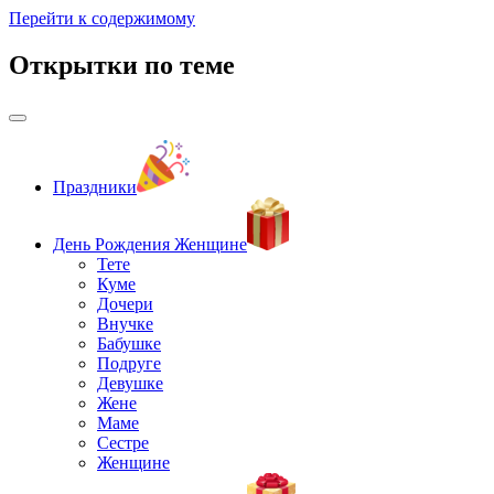
Перейти к содержимому
Открытки по теме
Праздники
День Рождения Женщине
Тете
Куме
Дочери
Внучке
Бабушке
Подруге
Девушке
Жене
Маме
Сестре
Женщине