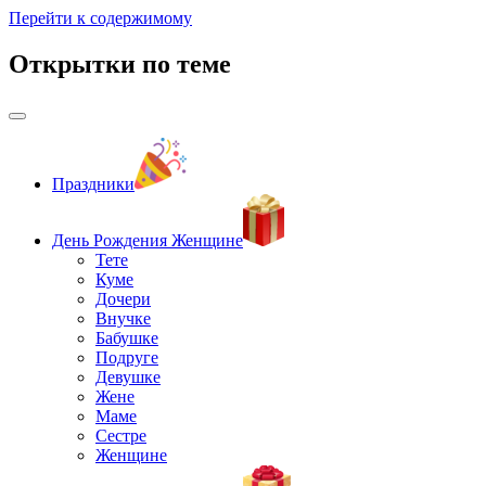
Перейти к содержимому
Открытки по теме
Праздники
День Рождения Женщине
Тете
Куме
Дочери
Внучке
Бабушке
Подруге
Девушке
Жене
Маме
Сестре
Женщине