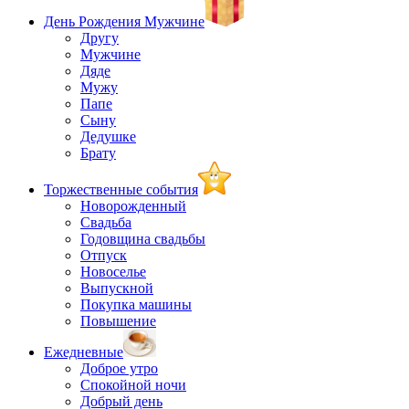
День Рождения Мужчине
Другу
Мужчине
Дяде
Мужу
Папе
Сыну
Дедушке
Брату
Торжественные события
Новорожденный
Свадьба
Годовщина свадьбы
Отпуск
Новоселье
Выпускной
Покупка машины
Повышение
Ежедневные
Доброе утро
Спокойной ночи
Добрый день