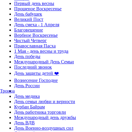
Первый день весны
Прощеное Воскресенье
День бабушек
Великий Пост
День смеха - 1 Апреля
Благовещение
Вербное Воскресенье
Чистый Четверг
Православная Пасха
1 Мая - день весны и труда
День победы
Международный День Семьи
Последний звонок
День защиты детей ❤️
Вознесение Господне
День России
Троица
День медика
День семьи любви и верности
Курбан Байрам
День работника торговли
Международный день дружбы
День ВДВ
День Военно-воздушных сил