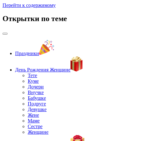
Перейти к содержимому
Открытки по теме
Праздники
День Рождения Женщине
Тете
Куме
Дочери
Внучке
Бабушке
Подруге
Девушке
Жене
Маме
Сестре
Женщине