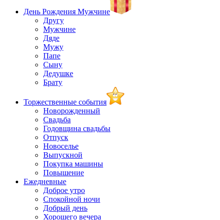
День Рождения Мужчине
Другу
Мужчине
Дяде
Мужу
Папе
Сыну
Дедушке
Брату
Торжественные события
Новорожденный
Свадьба
Годовщина свадьбы
Отпуск
Новоселье
Выпускной
Покупка машины
Повышение
Ежедневные
Доброе утро
Спокойной ночи
Добрый день
Хорошего вечера