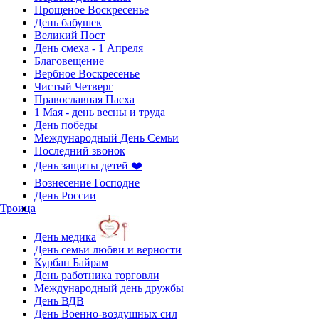
Прощеное Воскресенье
День бабушек
Великий Пост
День смеха - 1 Апреля
Благовещение
Вербное Воскресенье
Чистый Четверг
Православная Пасха
1 Мая - день весны и труда
День победы
Международный День Семьи
Последний звонок
День защиты детей ❤️
Вознесение Господне
День России
Троица
День медика
День семьи любви и верности
Курбан Байрам
День работника торговли
Международный день дружбы
День ВДВ
День Военно-воздушных сил