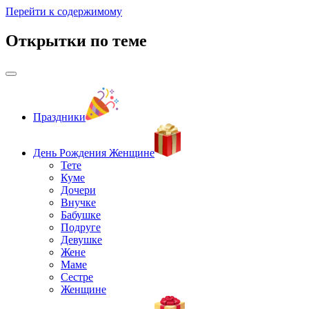
Перейти к содержимому
Открытки по теме
Праздники
День Рождения Женщине
Тете
Куме
Дочери
Внучке
Бабушке
Подруге
Девушке
Жене
Маме
Сестре
Женщине