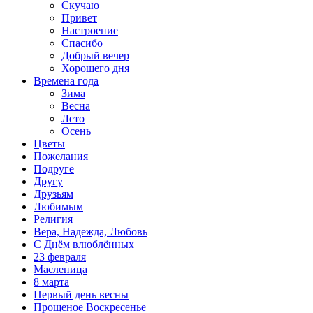
Скучаю
Привет
Настроение
Спасибо
Добрый вечер
Хорошего дня
Времена года
Зима
Весна
Лето
Осень
Цветы
Пожелания
Подруге
Другу
Друзьям
Любимым
Религия
Вера, Надежда, Любовь
С Днём влюблённых
23 февраля
Масленица
8 марта
Первый день весны
Прощеное Воскресенье