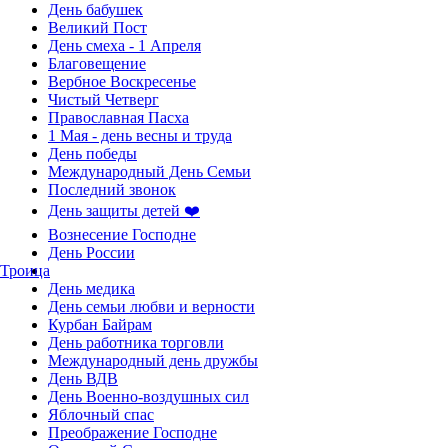
День бабушек
Великий Пост
День смеха - 1 Апреля
Благовещение
Вербное Воскресенье
Чистый Четверг
Православная Пасха
1 Мая - день весны и труда
День победы
Международный День Семьи
Последний звонок
День защиты детей ❤️
Вознесение Господне
День России
Троица
День медика
День семьи любви и верности
Курбан Байрам
День работника торговли
Международный день дружбы
День ВДВ
День Военно-воздушных сил
Яблочный спас
Преображение Господне