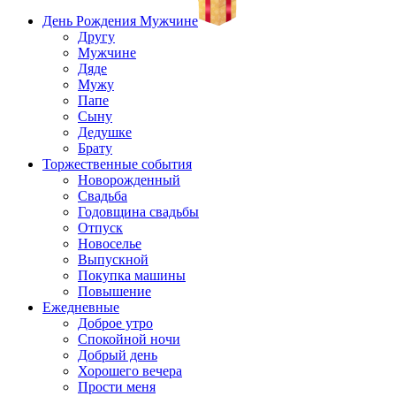
День Рождения Мужчине
Другу
Мужчине
Дяде
Мужу
Папе
Сыну
Дедушке
Брату
Торжественные события
Новорожденный
Свадьба
Годовщина свадьбы
Отпуск
Новоселье
Выпускной
Покупка машины
Повышение
Ежедневные
Доброе утро
Спокойной ночи
Добрый день
Хорошего вечера
Прости меня