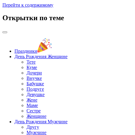
Перейти к содержимому
Открытки по теме
Праздники
День Рождения Женщине
Тете
Куме
Дочери
Внучке
Бабушке
Подруге
Девушке
Жене
Маме
Сестре
Женщине
День Рождения Мужчине
Другу
Мужчине