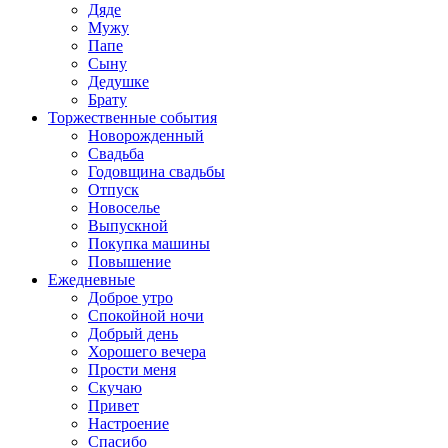
Дяде
Мужу
Папе
Сыну
Дедушке
Брату
Торжественные события
Новорожденный
Свадьба
Годовщина свадьбы
Отпуск
Новоселье
Выпускной
Покупка машины
Повышение
Ежедневные
Доброе утро
Спокойной ночи
Добрый день
Хорошего вечера
Прости меня
Скучаю
Привет
Настроение
Спасибо