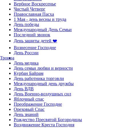
Вербное Воскресенье
Чистый Четверг
Православная Пасха
1 Мая - день весны и труда
День победы
Международный День Семьи
Последний звонок
День защиты детей ❤️
Вознесение Господне
День России
Троица
День медика
День семьи любви и верности
Курбан Байрам
День работника торговли
Международный день дружбы
День ВДВ
День Военно-воздушных сил
Яблочный спас
Преображение Господне
Ореховый Спас
День знаний
Рождество Пресвятой Богородицы
Воздвижение Креста Господня