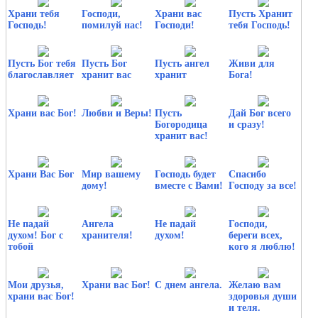
Храни тебя
Господи,
Храни вас
Пусть Хранит
Господь!
помилуй нас!
Господи!
тебя Господь!
Пусть Бог тебя
Пусть Бог
Пусть ангел
Живи для
благославляет
хранит вас
хранит
Бога!
Храни вас Бог!
Любви и Веры!
Пусть
Дай Бог всего
Богородица
и сразу!
хранит вас!
Храни Вас Бог
Мир вашему
Господь будет
Спасибо
дому!
вместе с Вами!
Господу за все!
Не падай
Ангела
Не падай
Господи,
духом! Бог с
хранителя!
духом!
береги всех,
тобой
кого я люблю!
Мои друзья,
Храни вас Бог!
С днем ангела.
Желаю вам
храни вас Бог!
здоровья души
и теля.