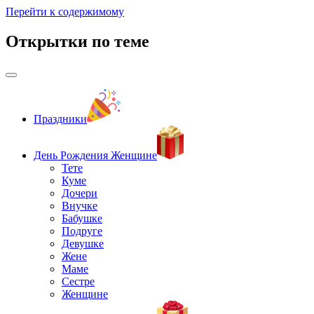
Перейти к содержимому
Открытки по теме
Праздники
День Рождения Женщине
Тете
Куме
Дочери
Внучке
Бабушке
Подруге
Девушке
Жене
Маме
Сестре
Женщине