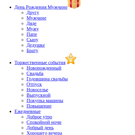
День Рождения Мужчине
Другу
Мужчине
Дяде
Мужу
Папе
Сыну
Дедушке
Брату
Торжественные события
Новорожденный
Свадьба
Годовщина свадьбы
Отпуск
Новоселье
Выпускной
Покупка машины
Повышение
Ежедневные
Доброе утро
Спокойной ночи
Добрый день
Хорошего вечера