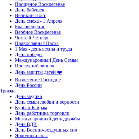
Прощеное Воскресенье
День бабушек
Великий Пост
День смеха - 1 Апреля
Благовещение
Вербное Воскресенье
Чистый Четверг
Православная Пасха
1 Мая - день весны и труда
День победы
Международный День Семьи
Последний звонок
День защиты детей ❤️
Вознесение Господне
День России
Троица
День медика
День семьи любви и верности
Курбан Байрам
День работника торговли
Международный день дружбы
День ВДВ
День Военно-воздушных сил
Яблочный спас