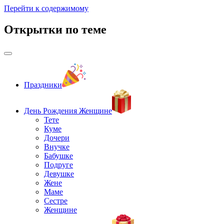
Перейти к содержимому
Открытки по теме
Праздники
День Рождения Женщине
Тете
Куме
Дочери
Внучке
Бабушке
Подруге
Девушке
Жене
Маме
Сестре
Женщине