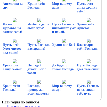
Ангелочка ко
Храни тебя
Мир вашему
Пусть этот
сну.
Господь.
дому!
ангел хранит
тебя!
Желаю
Чтобы в душе
Пусть Господь
Храни тебя
здоровья на
было чудо!
ниспошлет уют
Христос!
долгие годы!
и покой.
Пусть небо
Пусть Господь
Храни вас Бог!
Благодарю
будет чистое
вас хранит!
тебя Господи.
над вами!
Храни Бог
Не падай
Да будет с
Путь Господь
вашу семью!
духом! Бог с
тобой Господь!
дает тебе силы!
тобой
Храни тебя
Господь,
Мир вашему
Пусть Господь
Господь!
прошу, дай
дому!
показывает
всем здоровья!
тебе путь
Навигация по записям
←
Предыдущая Запись