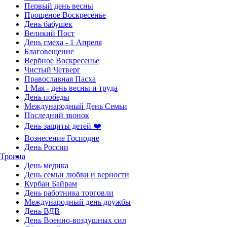
Первый день весны
Прощеное Воскресенье
День бабушек
Великий Пост
День смеха - 1 Апреля
Благовещение
Вербное Воскресенье
Чистый Четверг
Православная Пасха
1 Мая - день весны и труда
День победы
Международный День Семьи
Последний звонок
День защиты детей ❤️
Вознесение Господне
День России
Троица
День медика
День семьи любви и верности
Курбан Байрам
День работника торговли
Международный день дружбы
День ВДВ
День Военно-воздушных сил