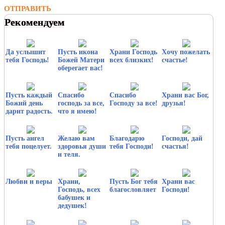
ОТПРАВИТЬ
Рекомендуем
Да услышит
Пусть икона
Храни Господь
Хочу пожелать
тебя Господь!
Божей Матери
всех близких!
счастье!
оберегает вас!
Пусть каждый
Спасибо
Спасибо
Храни вас Бог,
Божий день
господь за все,
Господу за все!
друзья!
дарит радость.
что я имею!
Пусть ангел
Желаю вам
Благодарю
Господи, дай
тебя поцелует.
здоровья души
тебя Господи!
счастья!
и теля.
Любви и веры
Храни,
Пусть Бог тебя
Храни вас
Господь, всех
благословляет
Господи!
бабушек и
дедушек!