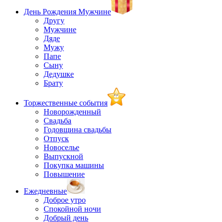
День Рождения Мужчине
Другу
Мужчине
Дяде
Мужу
Папе
Сыну
Дедушке
Брату
Торжественные события
Новорожденный
Свадьба
Годовщина свадьбы
Отпуск
Новоселье
Выпускной
Покупка машины
Повышение
Ежедневные
Доброе утро
Спокойной ночи
Добрый день