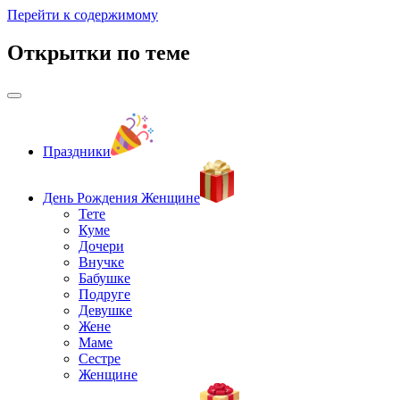
Перейти к содержимому
Открытки по теме
Праздники
День Рождения Женщине
Тете
Куме
Дочери
Внучке
Бабушке
Подруге
Девушке
Жене
Маме
Сестре
Женщине