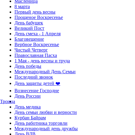
Масленица
8 марта
Первый день весны
Прощеное Воскресенье
День бабушек
Великий Пост
День смеха - 1 Апреля
Благовещение
Вербное Воскресенье
Чистый Четверг
Православная Пасха
1 Мая - день весны и труда
День победы
Международный День Семьи
Последний звонок
День защиты детей ❤️
Вознесение Господне
День России
Троица
День медика
День семьи любви и верности
Курбан Байрам
День работника торговли
Международный день дружбы
День ВДВ