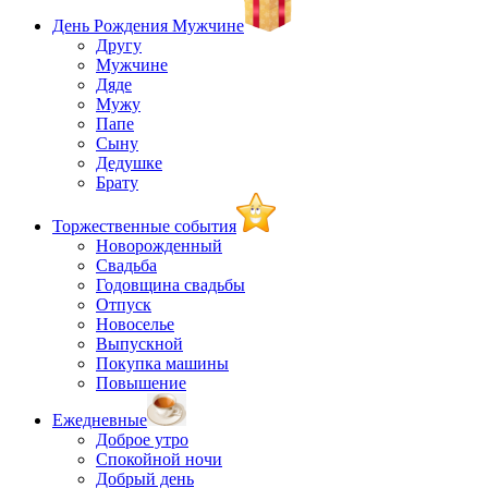
День Рождения Мужчине
Другу
Мужчине
Дяде
Мужу
Папе
Сыну
Дедушке
Брату
Торжественные события
Новорожденный
Свадьба
Годовщина свадьбы
Отпуск
Новоселье
Выпускной
Покупка машины
Повышение
Ежедневные
Доброе утро
Спокойной ночи
Добрый день