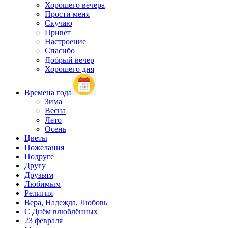
Хорошего вечера
Прости меня
Скучаю
Привет
Настроение
Спасибо
Добрый вечер
Хорошего дня
Времена года
Зима
Весна
Лето
Осень
Цветы
Пожелания
Подруге
Другу
Друзьям
Любимым
Религия
Вера, Надежда, Любовь
С Днём влюблённых
23 февраля