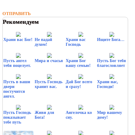
ОТПРАВИТЬ
Рекомендуем
Храни вас Бог!
Не падай
Храни вас
Ищите Бога…
духом!
Господь
Пусть ангел
Мира и счасья
Храни Бог
Пусть Бог тебя
тебя поцелует.
вашу семью!
благословляет
Пусть в ваши
Пусть Господь
Дай Бог всего
Храни нас,
двери
хранит вас.
и сразу!
Господи!
постучится
ангел.
Пусть Господь
Живи для
Ангелочка ко
Мир вашему
показывает
Бога!
сну.
дому!
тебе путь