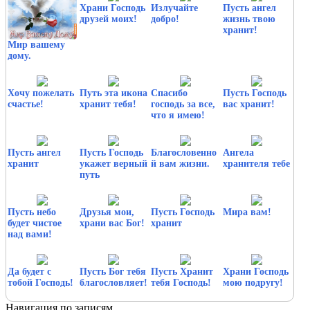
Храни Господь
Излучайте
Пусть ангел
друзей моих!
добро!
жизнь твою
хранит!
Мир вашему
дому.
Хочу пожелать
Путь эта икона
Спасибо
Пусть Господь
счастье!
хранит тебя!
господь за все,
вас хранит!
что я имею!
Пусть ангел
Пусть Господь
Благословенно
Ангела
хранит
укажет верный
й вам жизни.
хранителя тебе
путь
Пусть небо
Друзья мои,
Пусть Господь
Мира вам!
будет чистое
храни вас Бог!
хранит
над вами!
Да будет с
Пусть Бог тебя
Пусть Хранит
Храни Господь
тобой Господь!
благословляет!
тебя Господь!
мою подругу!
Навигация по записям