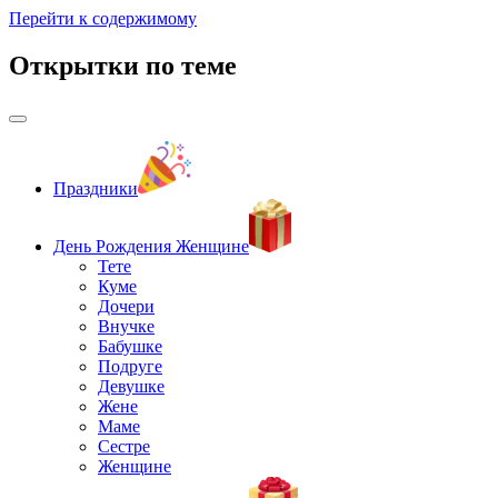
Перейти к содержимому
Открытки по теме
Праздники
День Рождения Женщине
Тете
Куме
Дочери
Внучке
Бабушке
Подруге
Девушке
Жене
Маме
Сестре
Женщине