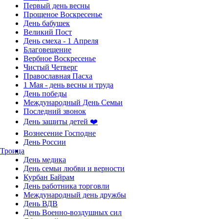
Первый день весны
Прощеное Воскресенье
День бабушек
Великий Пост
День смеха - 1 Апреля
Благовещение
Вербное Воскресенье
Чистый Четверг
Православная Пасха
1 Мая - день весны и труда
День победы
Международный День Семьи
Последний звонок
День защиты детей ❤️
Вознесение Господне
День России
Троица
День медика
День семьи любви и верности
Курбан Байрам
День работника торговли
Международный день дружбы
День ВДВ
День Военно-воздушных сил