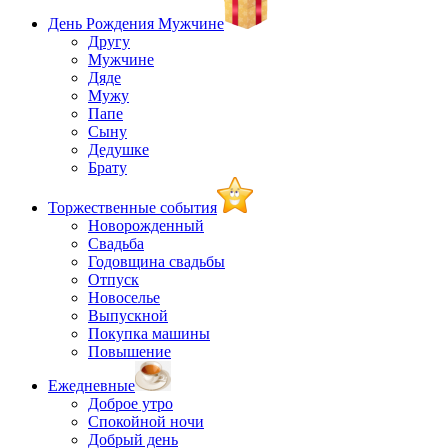
День Рождения Мужчине
Другу
Мужчине
Дяде
Мужу
Папе
Сыну
Дедушке
Брату
Торжественные события
Новорожденный
Свадьба
Годовщина свадьбы
Отпуск
Новоселье
Выпускной
Покупка машины
Повышение
Ежедневные
Доброе утро
Спокойной ночи
Добрый день