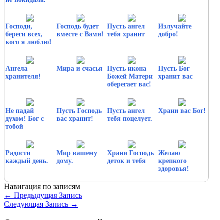
Господи,
Господь будет
Пусть ангел
Излучайте
береги всех,
вместе с Вами!
тебя хранит
добро!
кого я люблю!
Ангела
Мира и счасья
Пусть икона
Пусть Бог
хранителя!
Божей Матери
хранит вас
оберегает вас!
Не падай
Пусть Господь
Пусть ангел
Храни вас Бог!
духом! Бог с
вас хранит!
тебя поцелует.
тобой
Радости
Мир вашему
Храни Господь
Желаю
каждый день.
дому.
деток и тебя
крепкого
здоровья!
Навигация по записям
←
Предыдущая Запись
Следующая Запись
→