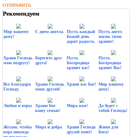
ОТПРАВИТЬ
Рекомендуем
Мир вашему
С днем ангела.
Пусть каждый
Пусть ангел
дому!
Божий день
жизнь твою
дарит радость.
хранит!
Храни Господь
Берегите друг
Пусть
Пусть
мою подругу!
друга!
Богородица
Богородица
хранит вас!
хранит Вас!
Все благодаря
Храни Господь
Храни вас Бог!
Мир вашему
Господу.
моих друзей!
дому!
Любви и веры
Храни Бог
Мира вам!
Да будет с
вашу семью!
тобой Господь!
Желаю, чтобы
Мира и добра
Храни Господь
Живи для
вера никогда
друзей моих!
Бога!
не покидала.