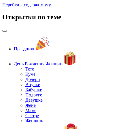
Перейти к содержимому
Открытки по теме
Праздники
День Рождения Женщине
Тете
Куме
Дочери
Внучке
Бабушке
Подруге
Девушке
Жене
Маме
Сестре
Женщине