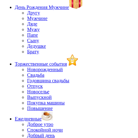
День Рождения Мужчине
Другу
Мужчине
Дяде
Мужу
Папе
Сыну
Дедушке
Брату
Торжественные события
Новорожденный
Свадьба
Годовщина свадьбы
Отпуск
Новоселье
Выпускной
Покупка машины
Повышение
Ежедневные
Доброе утро
Спокойной ночи
Добрый день