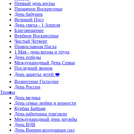
Первый день весны
Прощеное Воскресенье
День бабушек
Великий Пост
День смеха - 1 Апреля
Благовещение
Вербное Воскресенье
Чистый Четверг
Православная Пасха
1 Мая - день весны и труда
День победы
Международный День Семьи
Последний звонок
День защиты детей ❤️
Вознесение Господне
День России
Троица
День медика
День семьи любви и верности
Курбан Байрам
День работника торговли
Международный день дружбы
День ВДВ
День Военно-воздушных сил