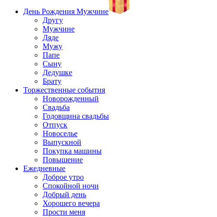
День Рождения Мужчине
Другу
Мужчине
Дяде
Мужу
Папе
Сыну
Дедушке
Брату
Торжественные события
Новорожденный
Свадьба
Годовщина свадьбы
Отпуск
Новоселье
Выпускной
Покупка машины
Повышение
Ежедневные
Доброе утро
Спокойной ночи
Добрый день
Хорошего вечера
Прости меня