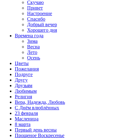
Скучаю
Привет
Настроение
Спасибо
Добрый вечер
Хорошего дня
Времена года
Зима
Весна
Лето
Осень
Цветы
Пожелания
Подруге
Другу
Друзьям
Любимым
Религия
Вера, Надежда, Любовь
С Днём влюблённых
23 февраля
Масленица
8 марта
Первый день весны
Прощеное Воскресенье