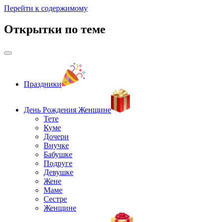
Перейти к содержимому
Открытки по теме
Праздники
День Рождения Женщине
Тете
Куме
Дочери
Внучке
Бабушке
Подруге
Девушке
Жене
Маме
Сестре
Женщине