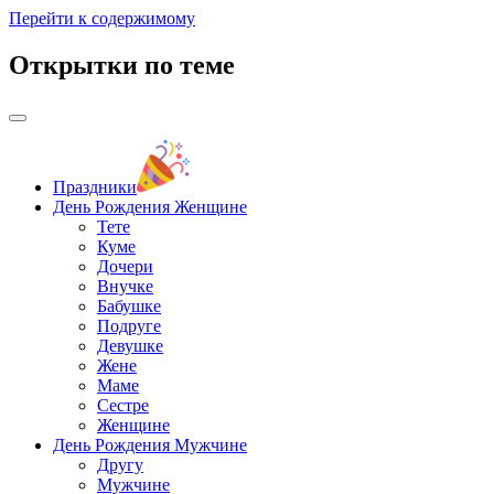
Перейти к содержимому
Открытки по теме
Праздники
День Рождения Женщине
Тете
Куме
Дочери
Внучке
Бабушке
Подруге
Девушке
Жене
Маме
Сестре
Женщине
День Рождения Мужчине
Другу
Мужчине