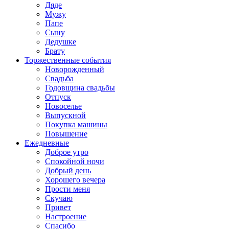
Дяде
Мужу
Папе
Сыну
Дедушке
Брату
Торжественные события
Новорожденный
Свадьба
Годовщина свадьбы
Отпуск
Новоселье
Выпускной
Покупка машины
Повышение
Ежедневные
Доброе утро
Спокойной ночи
Добрый день
Хорошего вечера
Прости меня
Скучаю
Привет
Настроение
Спасибо