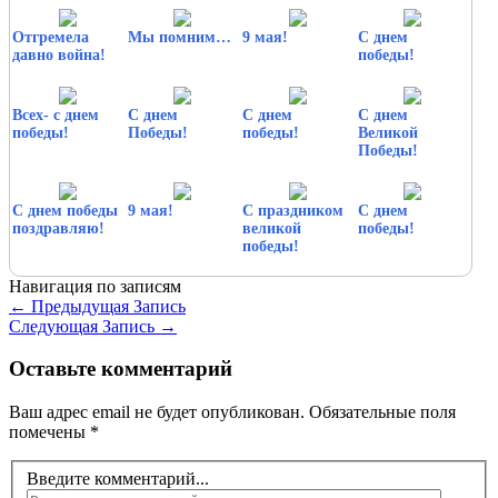
Отгремела
Мы помним…
9 мая!
С днем
давно война!
победы!
Всех- с днем
С днем
С днем
С днем
победы!
Победы!
победы!
Великой
Победы!
С днем победы
9 мая!
С праздником
С днем
поздравляю!
великой
победы!
победы!
Навигация по записям
←
Предыдущая Запись
Следующая Запись
→
Оставьте комментарий
Ваш адрес email не будет опубликован.
Обязательные поля
помечены
*
Введите комментарий...