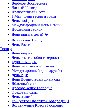
Вербное Воскресенье
Чистый Четверг
Православная Пасха
1 Мая - день весны и труда
День победы
Международный День Семьи
Последний звонок
День защиты детей ❤️
Вознесение Господне
День России
Троица
День медика
День семьи любви и верности
Курбан Байрам
День работника торговли
Международный день дружбы
День ВДВ
День Военно-воздушных сил
Яблочный спас
Преображение Господне
Ореховый Спас
День знаний
Рождество Пресвятой Богородицы
Воздвижение Креста Господня