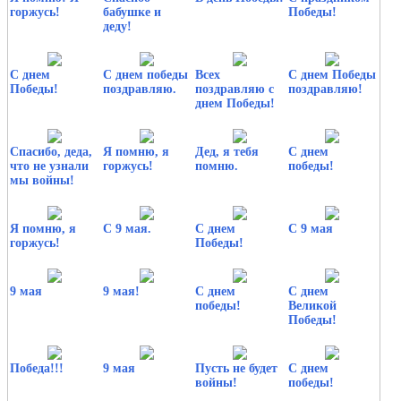
горжусь!
бабушке и
Победы!
деду!
С днем
С днем победы
Всех
С днем Победы
Победы!
поздравляю.
поздравляю с
поздравляю!
днем Победы!
Спасибо, деда,
Я помню, я
Дед, я тебя
С днем
что не узнали
горжусь!
помню.
победы!
мы войны!
Я помню, я
С 9 мая.
С днем
С 9 мая
горжусь!
Победы!
9 мая
9 мая!
С днем
С днем
победы!
Великой
Победы!
Победа!!!
9 мая
Пусть не будет
С днем
войны!
победы!