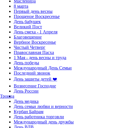
Масленица
8 марта
Первый день весны
Прощеное Воскресенье
День бабушек
Великий Пост
День смеха - 1 Апреля
Благовещение
Вербное Воскресенье
Чистый Четверг
Православная Пасха
1 Мая - день весны и труда
День победы
Международный День Семьи
Последний звонок
День защиты детей ❤️
Вознесение Господне
День России
Троица
День медика
День семьи любви и верности
Курбан Байрам
День работника торговли
Международный день дружбы
День ВДВ