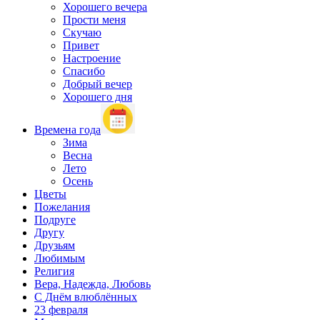
Хорошего вечера
Прости меня
Скучаю
Привет
Настроение
Спасибо
Добрый вечер
Хорошего дня
Времена года
Зима
Весна
Лето
Осень
Цветы
Пожелания
Подруге
Другу
Друзьям
Любимым
Религия
Вера, Надежда, Любовь
С Днём влюблённых
23 февраля