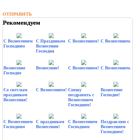
ОТПРАВИТЬ
Рекомендуем
С Вознесением
С Праздником
С Вознесением!
С Вознесением.
Господним
Вознесения
Господня
Вознесение
Вознесение!
С Вознесением!
С Вознесением.
Господне
Со светлым
С Вознесением!
Спешу
Вознесение
праздником
поздравить с
Господне!
Вознесения!
Вознесением
Господним!
С Вознесением
С праздником
С Вознесением
Поздравляю с
Господним
Вознесения!
Господним
Вознесением
Господним!