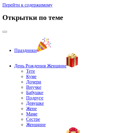
Перейти к содержимому
Открытки по теме
Праздники
День Рождения Женщине
Тете
Куме
Дочери
Внучке
Бабушке
Подруге
Девушке
Жене
Маме
Сестре
Женщине