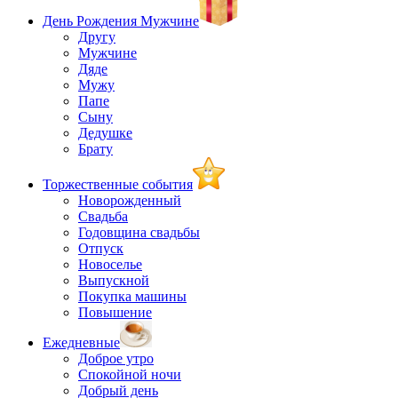
День Рождения Мужчине
Другу
Мужчине
Дяде
Мужу
Папе
Сыну
Дедушке
Брату
Торжественные события
Новорожденный
Свадьба
Годовщина свадьбы
Отпуск
Новоселье
Выпускной
Покупка машины
Повышение
Ежедневные
Доброе утро
Спокойной ночи
Добрый день