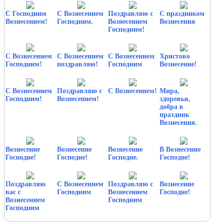
С Господним
С Вознесением
Поздравляю с
С праздником
Вознесением!
Господним.
Вознесением
Вознесения
Господним!
С Вознесением
С Вознесением
С Вознесением
Христово
Господним!
поздравляю!
Господним
Вознесение!
С Вознесением
Поздравляю с
С Вознесением!
Мира,
Господним!
Вознесением!
здоровья,
добра в
праздник
Вознесения.
Вознесение
Вознесение
Вознесение
В Вознесение
Господне!
Господне!
Господне.
Господне!
Поздравляю
С Вознесением
Поздравляю с
Вознесение
вас с
Господним
Вознесением
Господне!
Вознесением
Господним
Господним