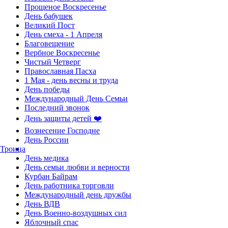
Прощеное Воскресенье
День бабушек
Великий Пост
День смеха - 1 Апреля
Благовещение
Вербное Воскресенье
Чистый Четверг
Православная Пасха
1 Мая - день весны и труда
День победы
Международный День Семьи
Последний звонок
День защиты детей ❤️
Вознесение Господне
День России
Троица
День медика
День семьи любви и верности
Курбан Байрам
День работника торговли
Международный день дружбы
День ВДВ
День Военно-воздушных сил
Яблочный спас