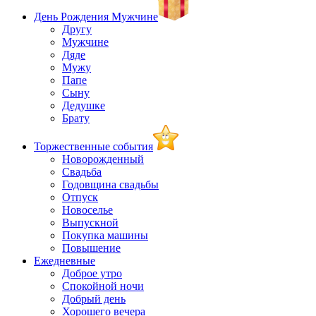
День Рождения Мужчине
Другу
Мужчине
Дяде
Мужу
Папе
Сыну
Дедушке
Брату
Торжественные события
Новорожденный
Свадьба
Годовщина свадьбы
Отпуск
Новоселье
Выпускной
Покупка машины
Повышение
Ежедневные
Доброе утро
Спокойной ночи
Добрый день
Хорошего вечера