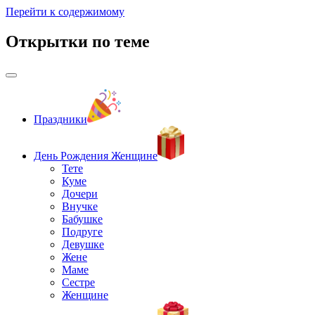
Перейти к содержимому
Открытки по теме
Праздники
День Рождения Женщине
Тете
Куме
Дочери
Внучке
Бабушке
Подруге
Девушке
Жене
Маме
Сестре
Женщине