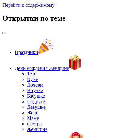
Перейти к содержимому
Открытки по теме
Праздники
День Рождения Женщине
Тете
Куме
Дочери
Внучке
Бабушке
Подруге
Девушке
Жене
Маме
Сестре
Женщине