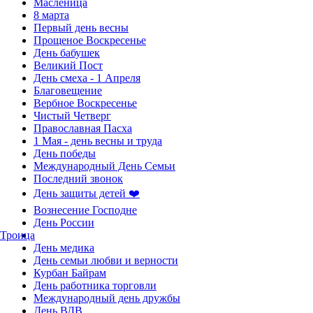
Масленица
8 марта
Первый день весны
Прощеное Воскресенье
День бабушек
Великий Пост
День смеха - 1 Апреля
Благовещение
Вербное Воскресенье
Чистый Четверг
Православная Пасха
1 Мая - день весны и труда
День победы
Международный День Семьи
Последний звонок
День защиты детей ❤️
Вознесение Господне
День России
Троица
День медика
День семьи любви и верности
Курбан Байрам
День работника торговли
Международный день дружбы
День ВДВ