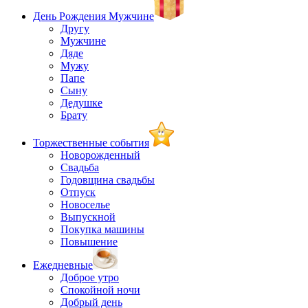
День Рождения Мужчине
Другу
Мужчине
Дяде
Мужу
Папе
Сыну
Дедушке
Брату
Торжественные события
Новорожденный
Свадьба
Годовщина свадьбы
Отпуск
Новоселье
Выпускной
Покупка машины
Повышение
Ежедневные
Доброе утро
Спокойной ночи
Добрый день