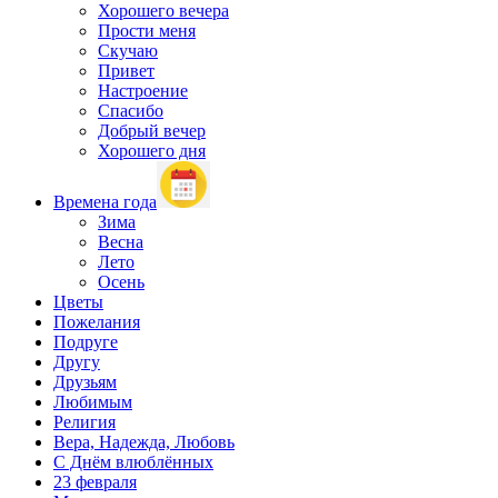
Хорошего вечера
Прости меня
Скучаю
Привет
Настроение
Спасибо
Добрый вечер
Хорошего дня
Времена года
Зима
Весна
Лето
Осень
Цветы
Пожелания
Подруге
Другу
Друзьям
Любимым
Религия
Вера, Надежда, Любовь
С Днём влюблённых
23 февраля