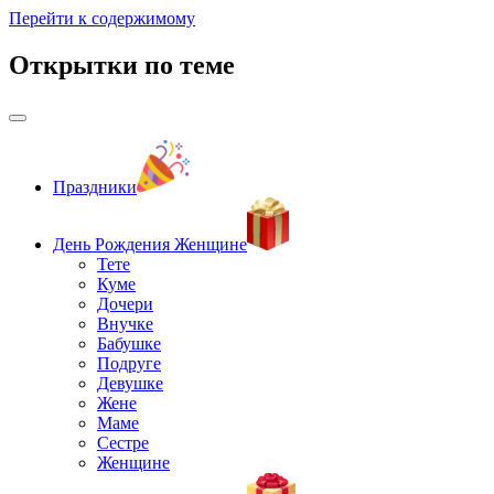
Перейти к содержимому
Открытки по теме
Праздники
День Рождения Женщине
Тете
Куме
Дочери
Внучке
Бабушке
Подруге
Девушке
Жене
Маме
Сестре
Женщине