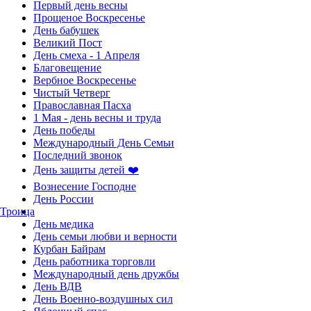
Первый день весны
Прощеное Воскресенье
День бабушек
Великий Пост
День смеха - 1 Апреля
Благовещение
Вербное Воскресенье
Чистый Четверг
Православная Пасха
1 Мая - день весны и труда
День победы
Международный День Семьи
Последний звонок
День защиты детей ❤️
Вознесение Господне
День России
Троица
День медика
День семьи любви и верности
Курбан Байрам
День работника торговли
Международный день дружбы
День ВДВ
День Военно-воздушных сил