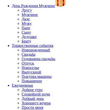
День Рождения Мужчине
Другу
Мужчине
Дяде
Мужу
Папе
Сыну
Дедушке
Брату
Торжественные события
Новорожденный
Свадьба
Годовщина свадьбы
Отпуск
Новоселье
Выпускной
Покупка машины
Повышение
Ежедневные
Доброе утро
Спокойной ночи
Добрый день
Хорошего вечера
Прости меня