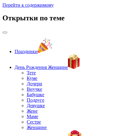
Перейти к содержимому
Открытки по теме
Праздники
День Рождения Женщине
Тете
Куме
Дочери
Внучке
Бабушке
Подруге
Девушке
Жене
Маме
Сестре
Женщине