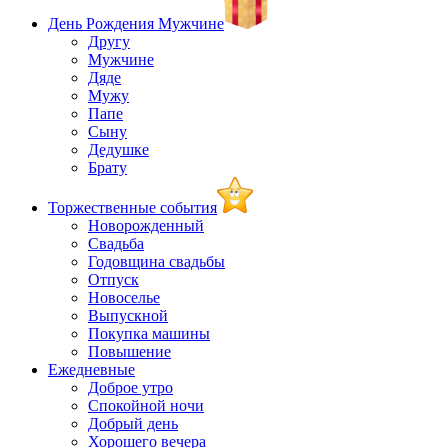
День Рождения Мужчине
Другу
Мужчине
Дяде
Мужу
Папе
Сыну
Дедушке
Брату
Торжественные события
Новорожденный
Свадьба
Годовщина свадьбы
Отпуск
Новоселье
Выпускной
Покупка машины
Повышение
Ежедневные
Доброе утро
Спокойной ночи
Добрый день
Хорошего вечера