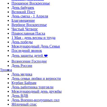
Прощеное Воскресенье
День бабушек
Великий Пост
День смеха - 1 Апреля
Благовещение
Вербное Воскресенье
Чистый Четверг
Православная Пасха
1 Мая - день весны и труда
День победы
Международный День Семьи
Последний звонок
День защиты детей ❤️
Вознесение Господне
День России
Троица
День медика
День семьи любви и верности
Курбан Байрам
День работника торговли
Международный день дружбы
День ВДВ
День Военно-воздушных сил
Яблочный спас