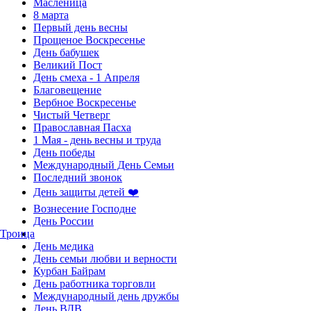
Масленица
8 марта
Первый день весны
Прощеное Воскресенье
День бабушек
Великий Пост
День смеха - 1 Апреля
Благовещение
Вербное Воскресенье
Чистый Четверг
Православная Пасха
1 Мая - день весны и труда
День победы
Международный День Семьи
Последний звонок
День защиты детей ❤️
Вознесение Господне
День России
Троица
День медика
День семьи любви и верности
Курбан Байрам
День работника торговли
Международный день дружбы
День ВДВ