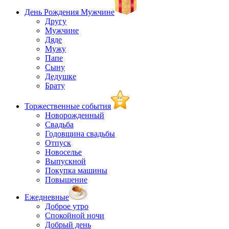
День Рождения Мужчине
Другу
Мужчине
Дяде
Мужу
Папе
Сыну
Дедушке
Брату
Торжественные события
Новорожденный
Свадьба
Годовщина свадьбы
Отпуск
Новоселье
Выпускной
Покупка машины
Повышение
Ежедневные
Доброе утро
Спокойной ночи
Добрый день