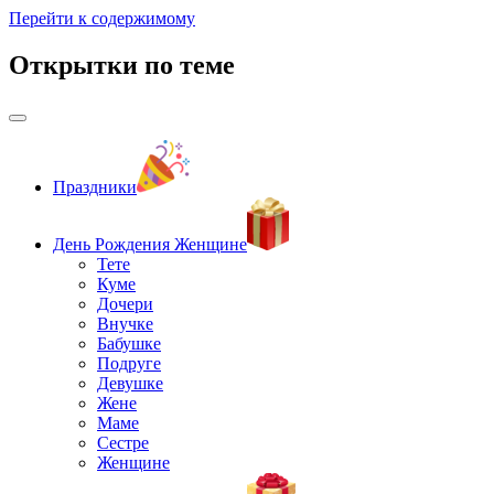
Перейти к содержимому
Открытки по теме
Праздники
День Рождения Женщине
Тете
Куме
Дочери
Внучке
Бабушке
Подруге
Девушке
Жене
Маме
Сестре
Женщине