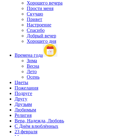
Хорошего вечера
Прости меня
Скучаю
Привет
Настроение
Спасибо
Добрый вечер
Хорошего дня
Времена года
Зима
Весна
Лето
Осень
Цветы
Пожелания
Подруге
Другу
Друзьям
Любимым
Религия
Вера, Надежда, Любовь
С Днём влюблённых
23 февраля