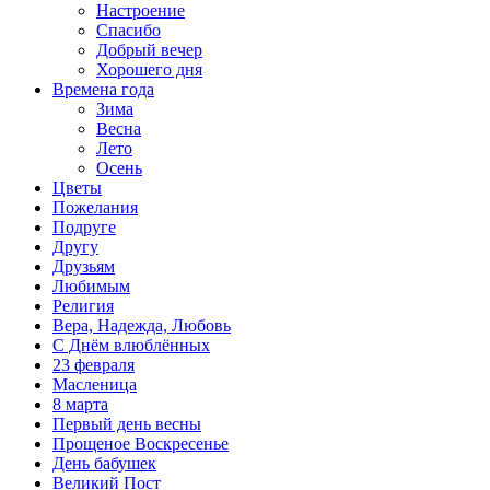
Настроение
Спасибо
Добрый вечер
Хорошего дня
Времена года
Зима
Весна
Лето
Осень
Цветы
Пожелания
Подруге
Другу
Друзьям
Любимым
Религия
Вера, Надежда, Любовь
С Днём влюблённых
23 февраля
Масленица
8 марта
Первый день весны
Прощеное Воскресенье
День бабушек
Великий Пост