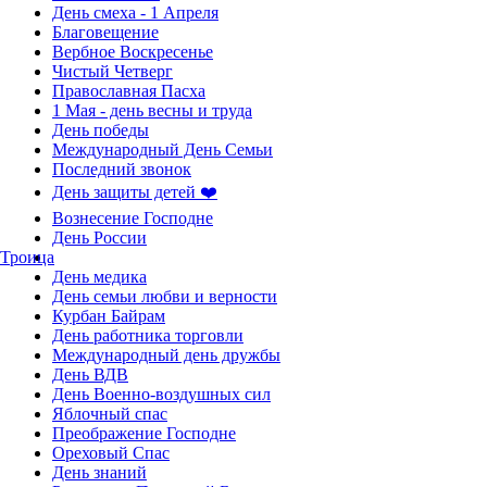
День смеха - 1 Апреля
Благовещение
Вербное Воскресенье
Чистый Четверг
Православная Пасха
1 Мая - день весны и труда
День победы
Международный День Семьи
Последний звонок
День защиты детей ❤️
Вознесение Господне
День России
Троица
День медика
День семьи любви и верности
Курбан Байрам
День работника торговли
Международный день дружбы
День ВДВ
День Военно-воздушных сил
Яблочный спас
Преображение Господне
Ореховый Спас
День знаний