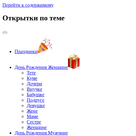
Перейти к содержимому
Открытки по теме
Праздники
День Рождения Женщине
Тете
Куме
Дочери
Внучке
Бабушке
Подруге
Девушке
Жене
Маме
Сестре
Женщине
День Рождения Мужчине