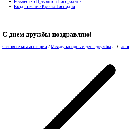
Рождество Пресвятой Богородицы
Воздвижение Креста Господня
С днем дружбы поздравляю!
Оставьте комментарий
/
Международный день дружбы
/ От
adm