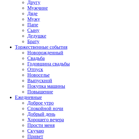
Другу
Мужчине
Дяде
Мужу
Папе
Сыну
Дедушке
Брату
Торжественные события
Новорожденный
Свадьба
Годовщина свадьбы
Отпуск
Новоселье
Выпускной
Покупка машины
Повышение
Ежедневные
Доброе утро
Спокойной ночи
Добрый день
Хорошего вечера
Прости меня
Скучаю
Привет