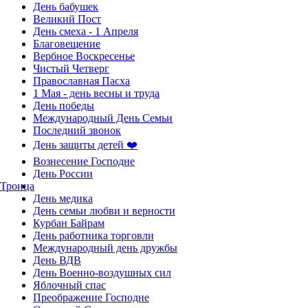
День бабушек
Великий Пост
День смеха - 1 Апреля
Благовещение
Вербное Воскресенье
Чистый Четверг
Православная Пасха
1 Мая - день весны и труда
День победы
Международный День Семьи
Последний звонок
День защиты детей ❤️
Вознесение Господне
День России
Троица
День медика
День семьи любви и верности
Курбан Байрам
День работника торговли
Международный день дружбы
День ВДВ
День Военно-воздушных сил
Яблочный спас
Преображение Господне