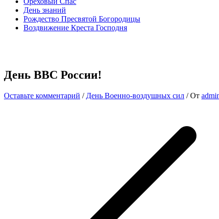
Ореховый Спас
День знаний
Рождество Пресвятой Богородицы
Воздвижение Креста Господня
День ВВС России!
Оставьте комментарий
/
День Военно-воздушных сил
/ От
admi