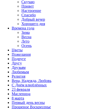
Скучаю
Привет
Настроение
Спасибо
Добрый вечер
Хорошего дня
Времена года
Зима
Весна
Лето
Осень
Цветы
Пожелания
Подруге
Другу
Друзьям
Любимым
Религия
Вера, Надежда, Любовь
С Днём влюблённых
23 февраля
Масленица
8 марта
Первый день весны
Прощеное Воскресенье