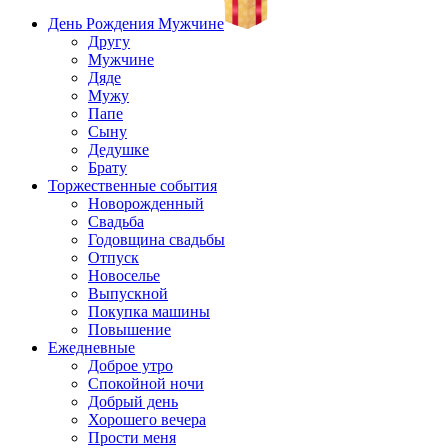
День Рождения Мужчине
Другу
Мужчине
Дяде
Мужу
Папе
Сыну
Дедушке
Брату
Торжественные события
Новорожденный
Свадьба
Годовщина свадьбы
Отпуск
Новоселье
Выпускной
Покупка машины
Повышение
Ежедневные
Доброе утро
Спокойной ночи
Добрый день
Хорошего вечера
Прости меня