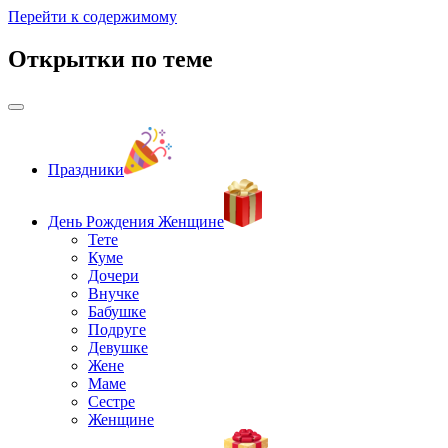
Перейти к содержимому
Открытки по теме
Праздники
День Рождения Женщине
Тете
Куме
Дочери
Внучке
Бабушке
Подруге
Девушке
Жене
Маме
Сестре
Женщине