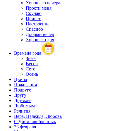
Хорошего вечера
Прости меня
Скучаю
Привет
Настроение
Спасибо
Добрый вечер
Хорошего дня
Времена года
Зима
Весна
Лето
Осень
Цветы
Пожелания
Подруге
Другу
Друзьям
Любимым
Религия
Вера, Надежда, Любовь
С Днём влюблённых
23 февраля