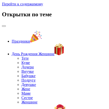
Перейти к содержимому
Открытки по теме
Праздники
День Рождения Женщине
Тете
Куме
Дочери
Внучке
Бабушке
Подруге
Девушке
Жене
Маме
Сестре
Женщине