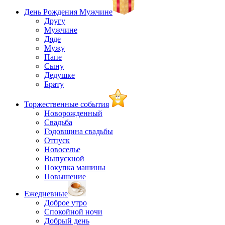
День Рождения Мужчине
Другу
Мужчине
Дяде
Мужу
Папе
Сыну
Дедушке
Брату
Торжественные события
Новорожденный
Свадьба
Годовщина свадьбы
Отпуск
Новоселье
Выпускной
Покупка машины
Повышение
Ежедневные
Доброе утро
Спокойной ночи
Добрый день