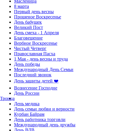
Масленица
8 марта
Первый день весны
Прощеное Воскресенье
День бабушек
Великий Пост
День смеха - 1 Апреля
Благовещение
Вербное Воскресенье
Чистый Четверг
Православная Пасха
1 Мая - день весны и труда
День победы
Международный День Семьи
Последний звонок
День защиты детей ❤️
Вознесение Господне
День России
Троица
День медика
День семьи любви и верности
Курбан Байрам
День работника торговли
Международный день дружбы
День ВДВ