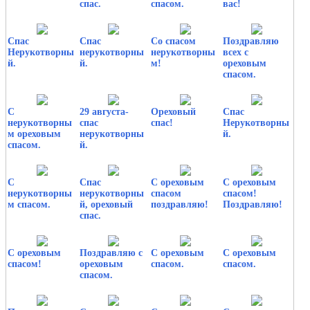
спас.
спасом.
вас!
Спас
Спас
Со спасом
Поздравляю
Нерукотворны
нерукотворны
нерукотворны
всех с
й.
й.
м!
ореховым
спасом.
С
29 августа-
Ореховый
Спас
нерукотворны
спас
спас!
Нерукотворны
м ореховым
нерукотворны
й.
спасом.
й.
С
Спас
С ореховым
С ореховым
нерукотворны
нерукотворны
спасом
спасом!
м спасом.
й, ореховый
поздравляю!
Поздравляю!
спас.
С ореховым
Поздравляю с
С ореховым
С ореховым
спасом!
ореховым
спасом.
спасом.
спасом.