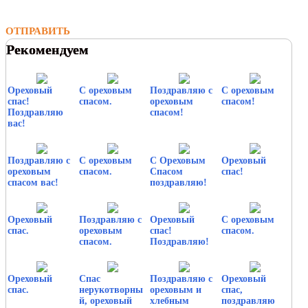
ОТПРАВИТЬ
Рекомендуем
Ореховый
С ореховым
Поздравляю с
С ореховым
спас!
спасом.
ореховым
спасом!
Поздравляю
спасом!
вас!
Поздравляю с
С ореховым
С Ореховым
Ореховый
ореховым
спасом.
Спасом
спас!
спасом вас!
поздравляю!
Ореховый
Поздравляю с
Ореховый
С ореховым
спас.
ореховым
спас!
спасом.
спасом.
Поздравляю!
Ореховый
Спас
Поздравляю с
Ореховый
спас.
нерукотворны
ореховым и
спас,
й, ореховый
хлебным
поздравляю