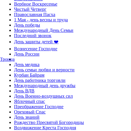
Вербное Воскресенье
Чистый Четверг
Православная Пасха
1 Мая - день весны и труда
День победы
Международный День Семьи
Последний звонок
День защиты детей ❤️
Вознесение Господне
День России
Троица
День медика
День семьи любви и верности
Курбан Байрам
День работника торговли
Международный день дружбы
День ВДВ
День Военно-воздушных сил
Яблочный спас
Преображение Господне
Ореховый Спас
День знаний
Рождество Пресвятой Богородицы
Воздвижение Креста Господня