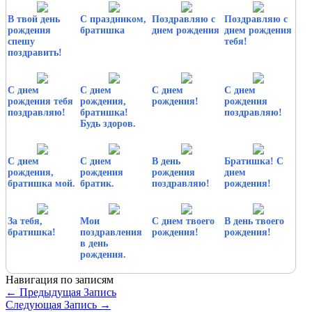
В твой день
С праздником,
Поздравляю с
Поздравляю с
рождения
братишка
днем рождения
днем рождения
спешу
тебя!
поздравить!
С днем
С днем
С днем
С днем
рождения тебя
рождения,
рождения!
рождения
поздравляю!
братишка!
поздравляю!
Будь здоров.
С днем
С днем
В день
Братишка! С
рождения,
рождения
рождения
днем
братишка мой.
братик.
поздравляю!
рождения!
За тебя,
Мои
С днем твоего
В день твоего
братишка!
поздравления
рождения!
рождения!
в день
рождения.
Навигация по записям
←
Предыдущая Запись
Следующая Запись
→