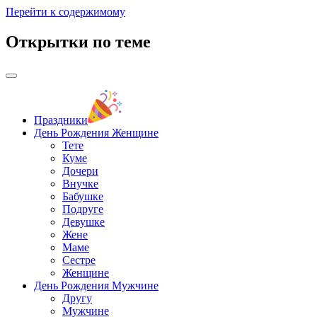
Перейти к содержимому
Открытки по теме
Праздники
День Рождения Женщине
Тете
Куме
Дочери
Внучке
Бабушке
Подруге
Девушке
Жене
Маме
Сестре
Женщине
День Рождения Мужчине
Другу
Мужчине