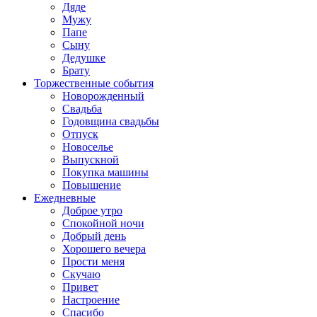
Дяде
Мужу
Папе
Сыну
Дедушке
Брату
Торжественные события
Новорожденный
Свадьба
Годовщина свадьбы
Отпуск
Новоселье
Выпускной
Покупка машины
Повышение
Ежедневные
Доброе утро
Спокойной ночи
Добрый день
Хорошего вечера
Прости меня
Скучаю
Привет
Настроение
Спасибо