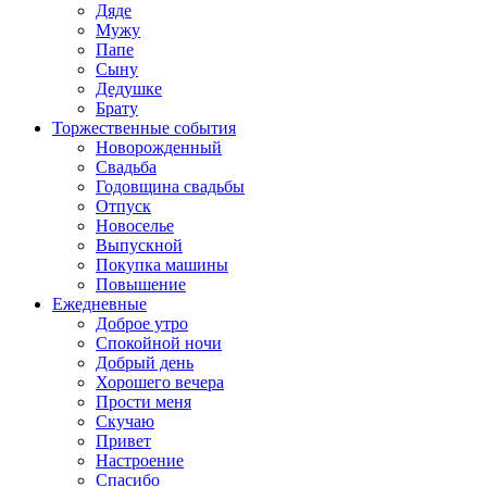
Дяде
Мужу
Папе
Сыну
Дедушке
Брату
Торжественные события
Новорожденный
Свадьба
Годовщина свадьбы
Отпуск
Новоселье
Выпускной
Покупка машины
Повышение
Ежедневные
Доброе утро
Спокойной ночи
Добрый день
Хорошего вечера
Прости меня
Скучаю
Привет
Настроение
Спасибо