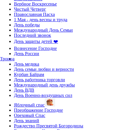
Вербное Воскресенье
Чистый Четверг
Православная Пасха
1 Мая - день весны и труда
День победы
Международный День Семьи
Последний звонок
День защиты детей ❤️
Вознесение Господне
День России
Троица
День медика
День семьи любви и верности
Курбан Байрам
День работника торговли
Международный день дружбы
День ВДВ
День Военно-воздушных сил
Яблочный спас
Преображение Господне
Ореховый Спас
День знаний
Рождество Пресвятой Богородицы