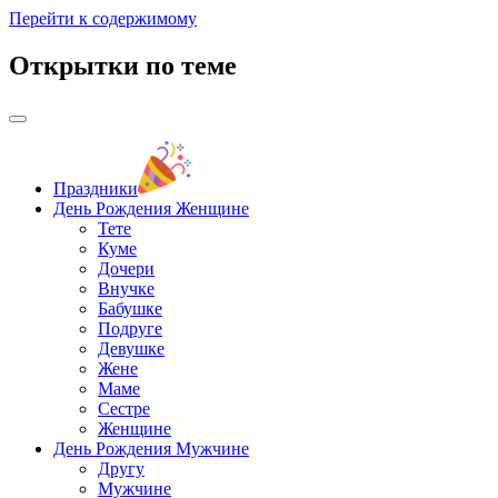
Перейти к содержимому
Открытки по теме
Праздники
День Рождения Женщине
Тете
Куме
Дочери
Внучке
Бабушке
Подруге
Девушке
Жене
Маме
Сестре
Женщине
День Рождения Мужчине
Другу
Мужчине