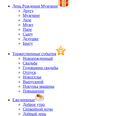
День Рождения Мужчине
Другу
Мужчине
Дяде
Мужу
Папе
Сыну
Дедушке
Брату
Торжественные события
Новорожденный
Свадьба
Годовщина свадьбы
Отпуск
Новоселье
Выпускной
Покупка машины
Повышение
Ежедневные
Доброе утро
Спокойной ночи
Добрый день