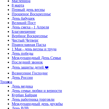
Масленица
8 марта
Первый день весны
Прощеное Воскресенье
День бабушек
Великий Пост
День смеха - 1 Апреля
Благовещение
Вербное Воскресенье
Чистый Четверг
Православная Пасха
1 Мая - день весны и труда
День победы
Международный День Семьи
Последний звонок
День защиты детей ❤️
Вознесение Господне
День России
Троица
День медика
День семьи любви и верности
Курбан Байрам
День работника торговли
Международный день дружбы
День ВДВ