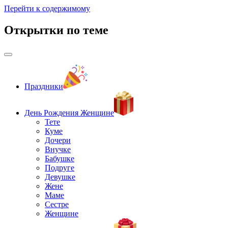
Перейти к содержимому
Открытки по теме
Праздники
День Рождения Женщине
Тете
Куме
Дочери
Внучке
Бабушке
Подруге
Девушке
Жене
Маме
Сестре
Женщине