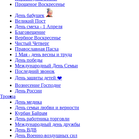
Прощеное Воскресенье
День бабушек
Великий Пост
День смеха - 1 Апреля
Благовещение
Вербное Воскресенье
Чистый Четверг
Православная Пасха
1 Мая - день весны и труда
День победы
Международный День Семьи
Последний звонок
День защиты детей ❤️
Вознесение Господне
День России
Троица
День медика
День семьи любви и верности
Курбан Байрам
День работника торговли
Международный день дружбы
День ВДВ
День Военно-воздушных сил