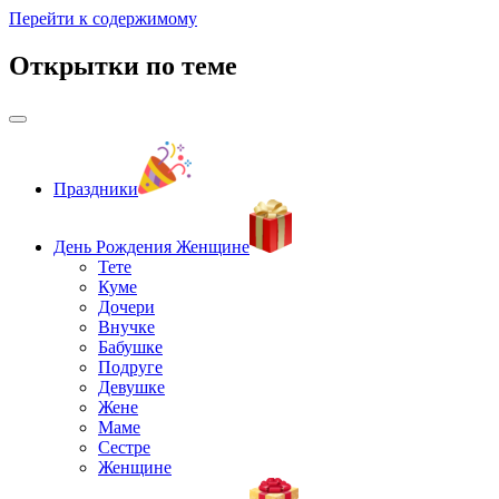
Перейти к содержимому
Открытки по теме
Праздники
День Рождения Женщине
Тете
Куме
Дочери
Внучке
Бабушке
Подруге
Девушке
Жене
Маме
Сестре
Женщине