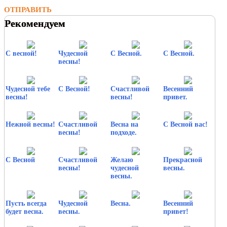
ОТПРАВИТЬ
Рекомендуем
С весной!
Чудесной
С Весной.
С Весной.
весны!
Чудесной тебе
С Весной!
Счастливой
Весенний
весны!
весны!
привет.
Нежной весны!
Счастливой
Весна на
С Весной вас!
весны!
подходе.
С Весной
Счастливой
Желаю
Прекрасной
весны!
чудесной
весны.
весны.
Пусть всегда
Чудесной
Весна.
Весенний
будет весна.
весны.
привет!