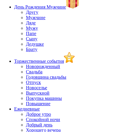
День Рождения Мужчине
Другу
Мужчине
Дяде
Мужу
Папе
Сыну
Дедушке
Брату
Торжественные события
Новорожденный
Свадьба
Годовщина свадьбы
Отпуск
Новоселье
Выпускной
Покупка машины
Повышение
Ежедневные
Доброе утро
Спокойной ночи
Добрый день
Хорошего вечера