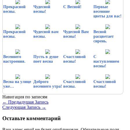
Прекрасной
Чудесной
С Весной!
Первые
весны.
весны!
весенние
цветы для вас!
Прекрасной
Чудесной вам
Чудесной Вам
Весной
весны.
весны.
весны!
расцветает
сирень.
Весеннего
Пусть в душе
Счастливой
С
настроения.
поет весна
весны!
наступлением
весны!
Весна на улице
Доброго
Счастливой
Счастливой
уже…
весеннего утра!
весны.
весны!
Навигация по записям
←
Предыдущая Запись
Следующая Запись
→
Оставьте комментарий
Ваш адрес email не будет опубликован.
Обязательные поля