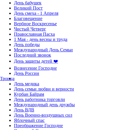
День бабушек
Великий Пост
День смеха - 1 Апреля
Благовещение
Вербное Воскресенье
Чистый Четверг
Православная Пасха
1 Мая - день весны и труда
День победы
Международный День Семьи
Последний звонок
День защиты детей ❤️
Вознесение Господне
День России
Троица
День медика
День семьи любви и верности
Курбан Байрам
День работника торговли
Международный день дружбы
День ВДВ
День Военно-воздушных сил
Яблочный спас
Преображение Господне