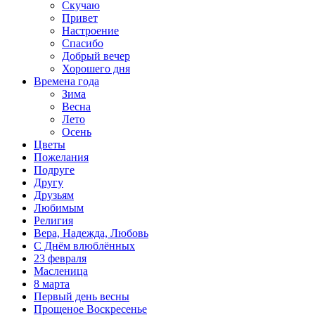
Скучаю
Привет
Настроение
Спасибо
Добрый вечер
Хорошего дня
Времена года
Зима
Весна
Лето
Осень
Цветы
Пожелания
Подруге
Другу
Друзьям
Любимым
Религия
Вера, Надежда, Любовь
С Днём влюблённых
23 февраля
Масленица
8 марта
Первый день весны
Прощеное Воскресенье