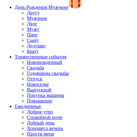
День Рождения Мужчине
Другу
Мужчине
Дяде
Мужу
Папе
Сыну
Дедушке
Брату
Торжественные события
Новорожденный
Свадьба
Годовщина свадьбы
Отпуск
Новоселье
Выпускной
Покупка машины
Повышение
Ежедневные
Доброе утро
Спокойной ночи
Добрый день
Хорошего вечера
Прости меня