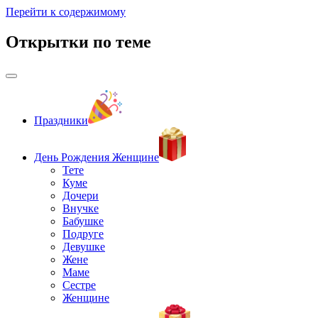
Перейти к содержимому
Открытки по теме
Праздники
День Рождения Женщине
Тете
Куме
Дочери
Внучке
Бабушке
Подруге
Девушке
Жене
Маме
Сестре
Женщине