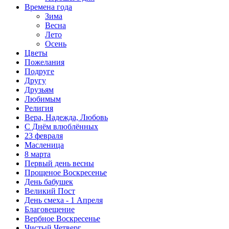
Времена года
Зима
Весна
Лето
Осень
Цветы
Пожелания
Подруге
Другу
Друзьям
Любимым
Религия
Вера, Надежда, Любовь
С Днём влюблённых
23 февраля
Масленица
8 марта
Первый день весны
Прощеное Воскресенье
День бабушек
Великий Пост
День смеха - 1 Апреля
Благовещение
Вербное Воскресенье
Чистый Четверг