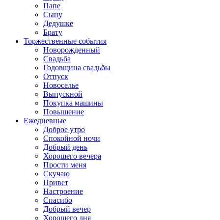
Папе
Сыну
Дедушке
Брату
Торжественные события
Новорожденный
Свадьба
Годовщина свадьбы
Отпуск
Новоселье
Выпускной
Покупка машины
Повышение
Ежедневные
Доброе утро
Спокойной ночи
Добрый день
Хорошего вечера
Прости меня
Скучаю
Привет
Настроение
Спасибо
Добрый вечер
Хорошего дня