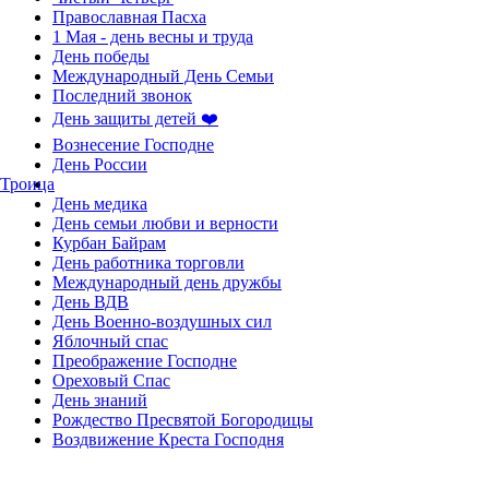
Православная Пасха
1 Мая - день весны и труда
День победы
Международный День Семьи
Последний звонок
День защиты детей ❤️
Вознесение Господне
День России
Троица
День медика
День семьи любви и верности
Курбан Байрам
День работника торговли
Международный день дружбы
День ВДВ
День Военно-воздушных сил
Яблочный спас
Преображение Господне
Ореховый Спас
День знаний
Рождество Пресвятой Богородицы
Воздвижение Креста Господня