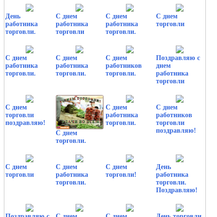
День
С днем
С днем
С днем
работника
работника
работника
торговли
торговли.
торговли
торговли.
С днем
С днем
С днем
Поздравляю с
работника
работника
работников
днем
торговли.
торговли.
торговли.
работника
торговли
С днем
С днем
С днем
торговли
работника
работников
поздравляю!
торговли.
торговли
поздравляю!
С днем
торговли.
С днем
С днем
С днем
День
торговли
работника
торговли!
работника
торговли.
торговли.
Поздравляю!
Поздравляю с
С днем
С днем
День торговли.