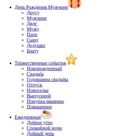
День Рождения Мужчине
Другу
Мужчине
Дяде
Мужу
Папе
Сыну
Дедушке
Брату
Торжественные события
Новорожденный
Свадьба
Годовщина свадьбы
Отпуск
Новоселье
Выпускной
Покупка машины
Повышение
Ежедневные
Доброе утро
Спокойной ночи
Добрый день