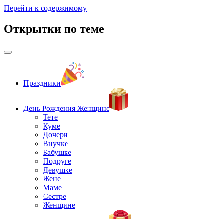
Перейти к содержимому
Открытки по теме
Праздники
День Рождения Женщине
Тете
Куме
Дочери
Внучке
Бабушке
Подруге
Девушке
Жене
Маме
Сестре
Женщине