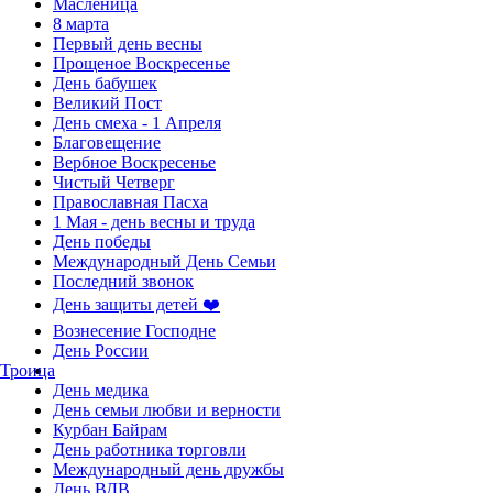
Масленица
8 марта
Первый день весны
Прощеное Воскресенье
День бабушек
Великий Пост
День смеха - 1 Апреля
Благовещение
Вербное Воскресенье
Чистый Четверг
Православная Пасха
1 Мая - день весны и труда
День победы
Международный День Семьи
Последний звонок
День защиты детей ❤️
Вознесение Господне
День России
Троица
День медика
День семьи любви и верности
Курбан Байрам
День работника торговли
Международный день дружбы
День ВДВ