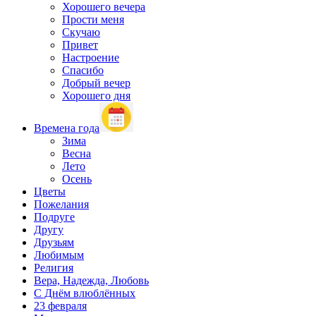
Хорошего вечера
Прости меня
Скучаю
Привет
Настроение
Спасибо
Добрый вечер
Хорошего дня
Времена года
Зима
Весна
Лето
Осень
Цветы
Пожелания
Подруге
Другу
Друзьям
Любимым
Религия
Вера, Надежда, Любовь
С Днём влюблённых
23 февраля