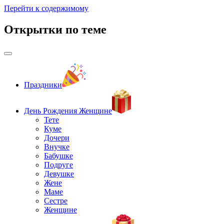
Перейти к содержимому
Открытки по теме
Праздники
День Рождения Женщине
Тете
Куме
Дочери
Внучке
Бабушке
Подруге
Девушке
Жене
Маме
Сестре
Женщине