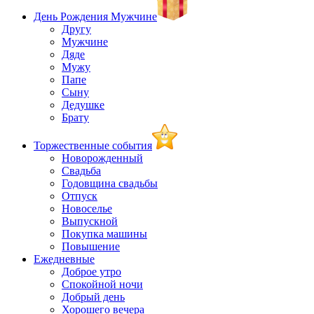
День Рождения Мужчине
Другу
Мужчине
Дяде
Мужу
Папе
Сыну
Дедушке
Брату
Торжественные события
Новорожденный
Свадьба
Годовщина свадьбы
Отпуск
Новоселье
Выпускной
Покупка машины
Повышение
Ежедневные
Доброе утро
Спокойной ночи
Добрый день
Хорошего вечера