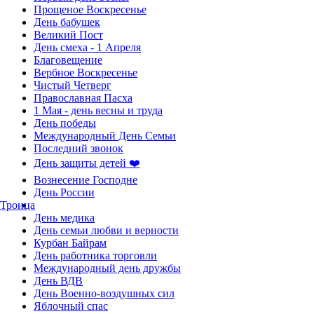
Прощеное Воскресенье
День бабушек
Великий Пост
День смеха - 1 Апреля
Благовещение
Вербное Воскресенье
Чистый Четверг
Православная Пасха
1 Мая - день весны и труда
День победы
Международный День Семьи
Последний звонок
День защиты детей ❤️
Вознесение Господне
День России
Троица
День медика
День семьи любви и верности
Курбан Байрам
День работника торговли
Международный день дружбы
День ВДВ
День Военно-воздушных сил
Яблочный спас